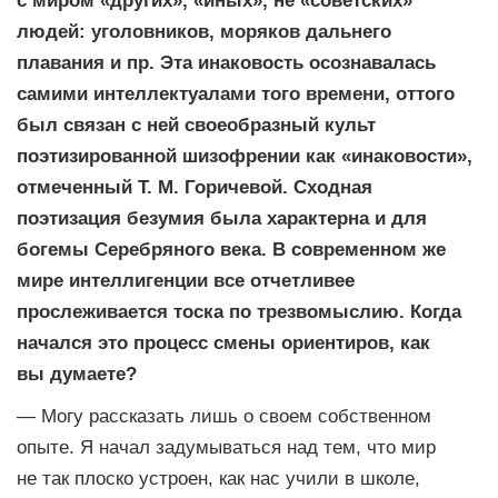
с миром «других», «иных», не «советских»
людей: уголовников, моряков дальнего
плавания и пр. Эта инаковость осознавалась
самими интеллектуалами того времени, оттого
был связан с ней своеобразный культ
поэтизированной шизофрении как «инаковости»,
отмеченный Т. М. Горичевой. Сходная
поэтизация безумия была характерна и для
богемы Серебряного века. В современном же
мире интеллигенции все отчетливее
прослеживается тоска по трезвомыслию. Когда
начался это процесс смены ориентиров, как
вы думаете?
— Могу рассказать лишь о своем собственном
опыте. Я начал задумываться над тем, что мир
не так плоско устроен, как нас учили в школе,