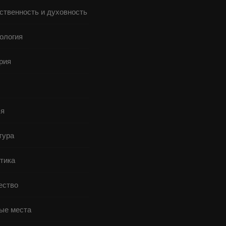
ственность и духовность
ология
рия
я
тура
тика
ство
ые места