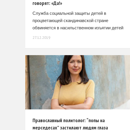
говорят: «Да!»
Служба социальной защиты детей в
процветающей скандинавской стране
обвиняется в насильственном изъятии детей
у вполне дееспособных родителей. Норвегия
27.12.2019
разлучает семьи. Спросите Наталью
Шутакову, и она все вам расскажет об этом.
Православный политолог: “попы на
мерседесах” застилают людям глаза