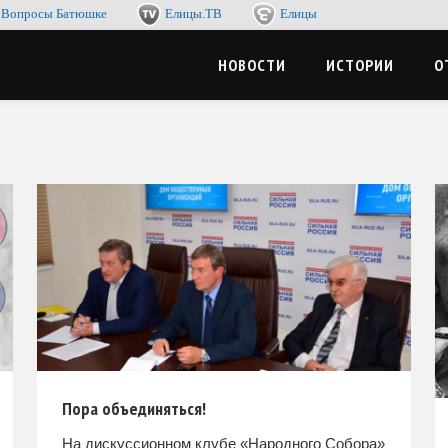
Вопросы Батюшке
Елицы.ТВ
Елицы
-журнал. Со смыслом по жизни, с пользой для души
ЦЫМЕДИА
НОВОСТИ
ИСТОРИИ
О
Пора объединяться!
На дискуссионном клубе «Народного Собора»