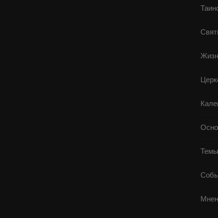
Таин
Свят
Жизн
Церк
Кале
Осно
Тем
Собы
Мнен