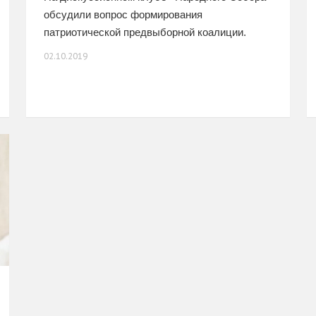
обсудили вопрос формирования
патриотической предвыборной коалиции.
Понимание того очевидного факта, что
02.10.2019
существующая политическая система в
условиях сегодняшних внешних и внутренних
угроз нефункциональна, присутствует сегодня
даже