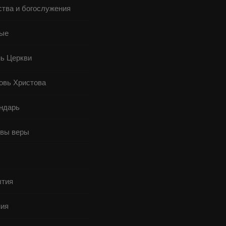
ства и богослужения
ые
ь Церкви
овь Христова
ндарь
вы веры
ы
тия
ия