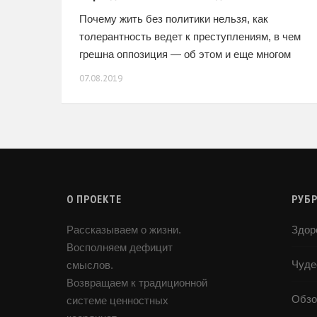
Почему жить без политики нельзя, как
толерантность ведет к преступлениям, в чем
грешна оппозиция — об этом и еще многом
интересном читайте в интервью с российским
07.08.2019
православным политологом Еленой Жосул.
О ПРОЕКТЕ
РУБ
Рассказываем о жизни.
Здор
Восполняем дефицит
Чуде
смыслов.
Возвращаем к традиционной
Обзо
системе ценностных