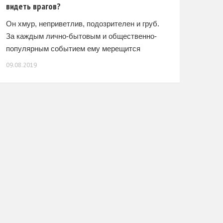
видеть врагов?
Он хмур, неприветлив, подозрителен и груб.
За каждым лично-бытовым и общественно-
популярным событием ему мерещится
заговор. Слоган «все люди – братья» он
09.08.2019
предлагает сдать в музей, а свой
беспробудный пессимизм выдает