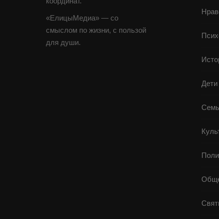
координат.
Нрав
«ЕлицыМедиа» — со
смыслом по жизни, с пользой
Псих
для души.
Исто
Дети
Семь
Куль
Поли
Обще
Свят