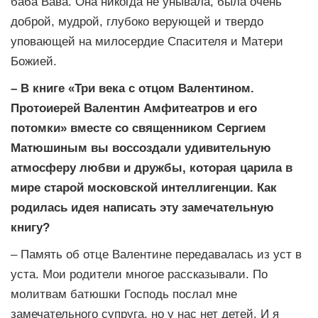
баба Вава. Она никогда не унывала, была очень
доброй, мудрой, глубоко верующей и твердо
уповающей на милосердие Спасителя и Матери
Божией.
– В книге «Три века с отцом Валентином.
Протоиерей Валентин Амфитеатров и его
потомки» вместе со священником Сергием
Матюшиным
вы воссоздали удивительную
атмосферу любви и дружбы, которая царила в
мире старой московской интеллигенции. Как
родилась идея написать эту замечательную
книгу?
– Память об отце Валентине передавалась из уст в
уста. Мои родители многое рассказывали. По
молитвам батюшки Господь послал мне
замечательного супруга, но у нас нет детей. И я