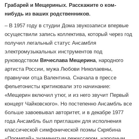
Грабарей и Мещериных. Расскажите о ком-
нибудь из ваших родственников.
– В 1957 году в студии Дома звукозаписи впервые
осуществили запись коллектива, который через год
получил легальный статус Ансамбля
электромузыкальных инструментов под
руководством
Вячеслава Мещерина
, народного
артиста России, мужа Любови Николаевны,
правнучки отца Валентина. Сначала в прессе
фельетонисты критиковали это начинание:
«Мещерин включил утюг, и из него звучит Первый
концерт Чайковского». Но постепенно Ансамбль все
больше завоевывал авторитет, и в декабре 1977
года Ансамбль был приглашен для исполнения
классической симфонической поэмы Скрябина
«Прометей» знаменитым режиссером, народным