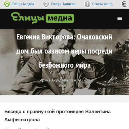
Елицы.Медиа
Елицы.Записки
Елицы.Фонд
Евгения Викторова: Очаковский
дом был оазисом веры посреди
безбожного мира
Ирина Ахундова
14.09.2020
Беседа с правнучкой протоиерея Валентина
Амфитеатрова