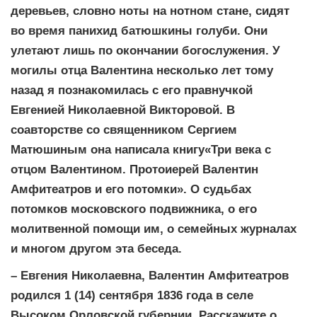
деревьев, словно ноты на нотном стане, сидят
во время панихид батюшкины голуби. Они
улетают лишь по окончании богослужения. У
могилы отца Валентина несколько лет тому
назад я познакомилась с его правнучкой
Евгенией Николаевной Викторовой. В
соавторстве со священником Сергием
Матюшиным она написала книгу«Три века с
отцом Валентином. Протоиерей Валентин
Амфитеатров и его потомки». О судьбах
потомков московского подвижника, о его
молитвенной помощи им, о семейных журналах
и многом другом эта беседа.
– Евгения Николаевна, Валентин Амфитеатров
родился 1 (14) сентября 1836 года в селе
Высоком Орловской губернии. Расскажите о