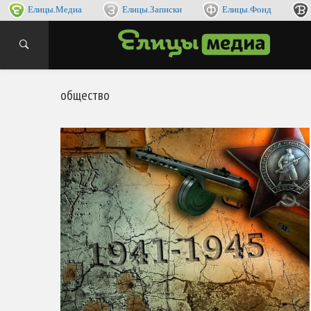
Елицы.Медиа
Елицы.Записки
Елицы.Фонд
интернет
ЕЛИ
общество