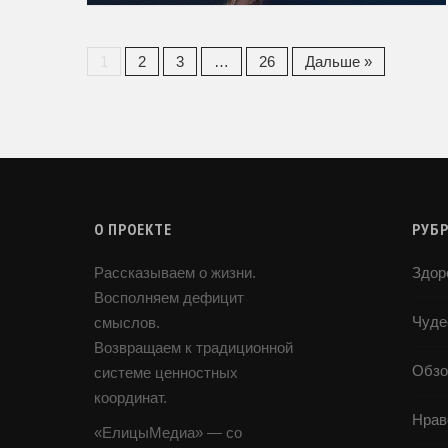
1
2
3
…
26
Дальше »
О ПРОЕКТЕ
РУБ
Рассказываем о жизни.
Здор
Восполняем дефицит
Чуде
смыслов.
Возвращаем к традиционной
Обзо
системе ценностных
координат.
Нрав
«ЕлицыМедиа» — со