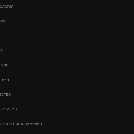
ология
рия
я
тура
тика
ство
ые места
ства и богослужения