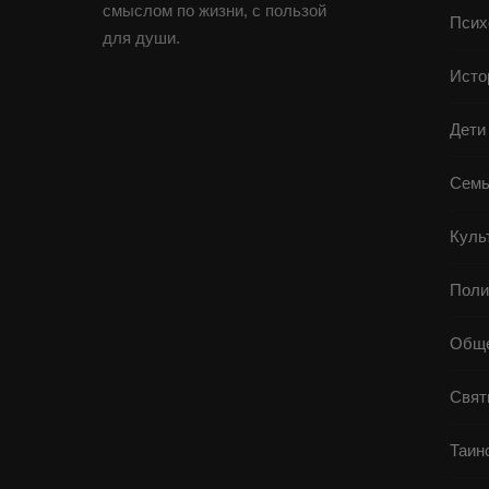
смыслом по жизни, с пользой
Псих
для души.
Исто
Дети
Семь
Куль
Поли
Обще
Свят
Таин