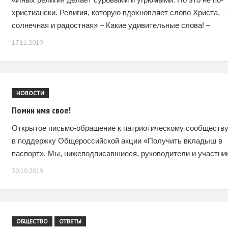
христиански. Религия, которую вдохновляет слово Христа, –
солнечная и радостная» – Какие удивительные слова! –
подумал человек, держа дневник святой русской
17.11.2019
НОВОСТИ
Помни имя свое!
Открытое письмо-обращение к патриотическому сообществ
в поддержку Общероссийской акции «Получить вкладыш в
паспорт». Мы, нижеподписавшиеся, руководители и участни
патриотических общественных организаций, обращаем
30.10.2019
всеобщее внимание на тот непреложный факт, что
выразителем
ОБЩЕСТВО
ОТВЕТЫ