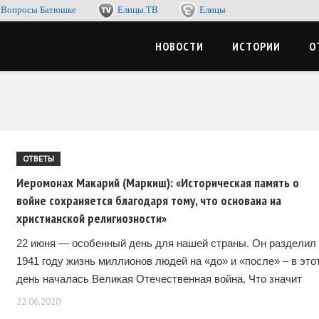
Вопросы Батюшке
Елицы.ТВ
Елицы
-журнал. Со смыслом по жизни, с пользой для души
ЦЫМЕДИА
НОВОСТИ
ИСТОРИИ
О
ОТВЕТЫ
Иеромонах Макарий (Маркиш): «Историческая память о
войне сохраняется благодаря тому, что основана на
христианской религиозности»
22 июня — особенный день для нашей страны. Он разделил 
1941 году жизнь миллионов людей на «до» и «после» – в это
день началась Великая Отечественная война. Что значит
22.06.2020