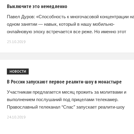
Выключите это немедленно
Павел Дуров: «Способность к многочасовой концентрации н
одном занятии — навык, который в нашу мобильно-
онлайновую эпоху встречается все реже. Но именно этот
навык необходим для интеллектуального, творческого или
25.10.2019
духовного прорыва.
НОВОСТИ
В России запускают первое реалити-шоу в монастыре
Участникам предлагается месяц прожить за молитвами и
выполнением послушаний под прицелами телекамер.
Православный телеканал “Спас” запускает реалити-шоу
“Остров”, героям которого предлагается на время стать
24.10.2019
послушниками в мужском монастыре Нило-Столобенская
пустынь