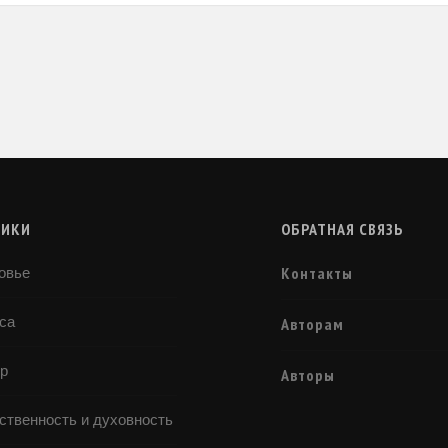
РИКИ
ОБРАТНАЯ СВЯЗЬ
Контакты
овье
са
Авторам
р
Авторы
ственность и духовность