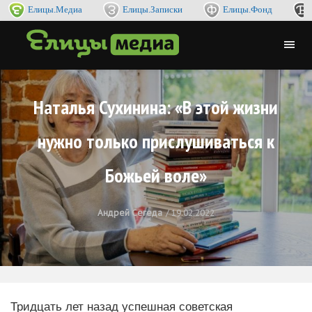
Елицы.Медиа
Елицы.Записки
Елицы.Фонд
Наталья Сухинина: «В этой жизни
нужно только прислушиваться к
Божьей воле»
Андрей Сегеда
19.02.2022
Тридцать лет назад успешная советская