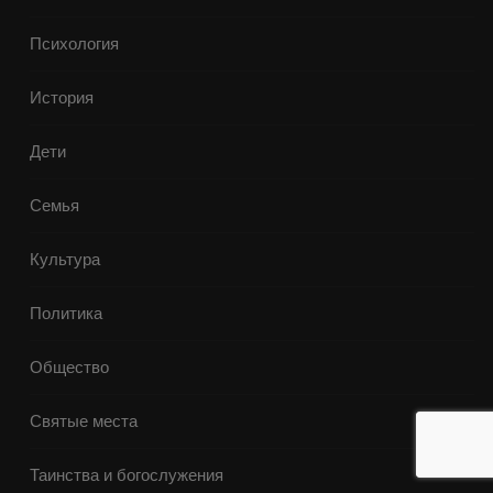
Психология
История
Дети
Семья
Культура
Политика
Общество
Святые места
Таинства и богослужения