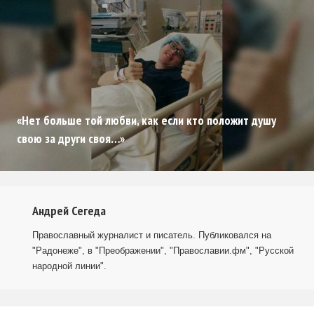
«Нет больше той любви, как если кто положит душу
свою за други своя…»
Андрей Сегеда
Православный журналист и писатель. Публиковался на
"Радонеже", в "Преображении", "Православии.фм", "Русской
народной линии".