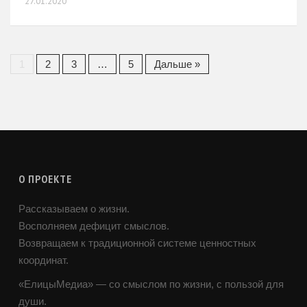
27.01.2020
люди приходят
1
2
3
…
5
Дальше »
О ПРОЕКТЕ
Рассказываем о жизни.
Восполняем дефицит смыслов.
Возвращаем к традиционной системе ценностных
координат.
«ЕлицыМедиа» — со смыслом по жизни, с пользой для
души.