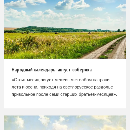
Народный календарь: август-собериха
«Стоит месяц август межевым столбом на грани
лета и осени, приходя на светлорусское раздолье
привольное после семи старших братьев-месяцев»,
– так об этой поре писал видный русский литератор
и этнограф