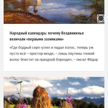
Народный календарь: почему Воздвиженье
величали «первыми зазимками»
«Где бодрый серп гулял и падал колос, теперь уж
пусто всё – простор везде, – лишь паутины тонкий
волос блестит на праздной борозде», – писал Фёдор
Тютчев о сентябрьской поре.