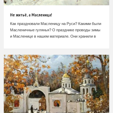
Не житьё, а Масленица!
Как праздновали Масленицу на Руси? Какими были
Масленичные гулянья? О празднике проводы зимы
и Масленице в нашем материале. Они хранили в
жизни мирнойПривычки милой старины; У них на
Масленице жирной