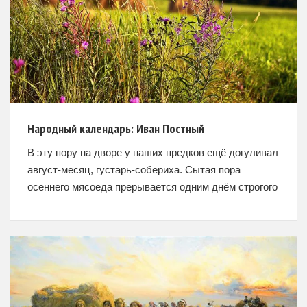
Народный календарь: Иван Постный
В эту пору на дворе у наших предков ещё догуливал
август-месяц, густарь-собериха. Сытая пора
осеннего мясоеда прерывается одним днём строгого
поста, который наступает на Руси через две недели
успенских разговин.