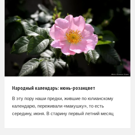
Народный календарь: июнь-розанцвет
В эту пору наши предки, жившие по юлианскому
календарю, переживали «макушку», то есть
середину, июня. В старину первый летний месяц
называли в честь насекомого, каковым был
кузнечик «изок» или «червец».