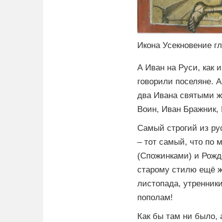
Икона Усекновение г
А Иван на Руси, как 
говорили поселяне. 
два Ивана святыми ж
Воин, Иван Бражник,
Самый строгий из ру
– тот самый, что по
(Спожинками) и Рожд
старому стилю ещё ж
листопада, утренники
пополам!
Как бы там ни было,