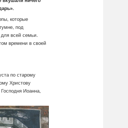
е вкушали ничего
дарь».
опы, которые
гумне, под
 для всей семьи.
этом времени в своей
уста по старому
вому Христову
 Господня Иоанна,