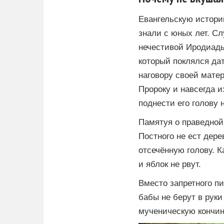
Евангельскую историю 
знали с юных лет. Слу
нечестивой Иро­ди­а­ды 
ко­то­рый по­клял­ся да
на­го­во­ру сво­ей ма­т
Пророку и на­все­гда и
поднести его го­ло­в
Памятуя о праведной
Постного не ест дере
отсечённую голову. К
и яблок не рвут.
Вместо запретного пи
бабы не берут в руки
мученическую кончин