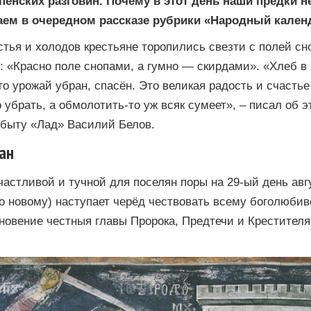
пенских разговин. Почему в этот день наши предки н
аем в очередном рассказе рубрики «Народный кален
тья и холодов крестьяне торопились свезти с полей сн
 «Красно поле снопами, а гумно — скирдами». «Хлеб в 
о урожай убран, спасён. Это великая радость и счастье
 убрать, а обмолотить-то уж всяк сумеет», – писал об 
м быту «Лад» Василий Белов.
ан
счастливой и тучной для поселян поры на 29-ый день авг
по новому) наступает черёд чествовать всему боголюби
новение честныя главы Пророка, Предтечи и Крестителя
.