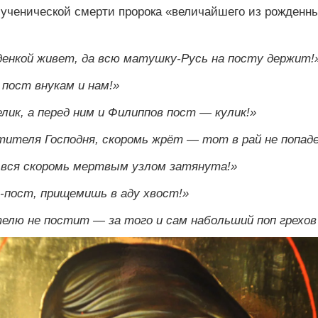
че­ни­че­ской смер­ти пророка «ве­ли­чай­ше­го из рож­ден­
енкой живет, да всю матушку-Русь на посту держит!
пост внукам и нам!»
лик, а перед ним и Филиппов пост — кулик!»
тителя Господня, скоромь жрёт — тот в рай не попад
 вся скоромь мертвым узлом затянута!»
-пост, прищемишь в аду хвост!»
елю не постит — за того и сам набольший поп грехов