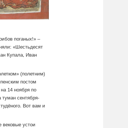
рибов поганых!» –
чняли: «Шестьдесят
ван Купала, Иван
летком» (полетним)
спенским постом
на 14 ноября по
 туман сентября-
тудёного. Вот вам и
е вековые устои