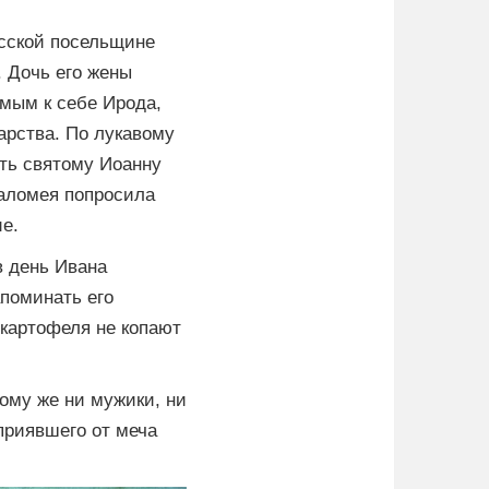
русской посельщине
а. Дочь его жены
а­мым к се­бе Иро­да,
 цар­ства. По лукавому
ить свя­то­му Иоан­ну
­ло­мея по­про­сила
ие.
в день Ивана
апоминать его
, картофеля не копают
тому же ни мужики, ни
приявшего от меча