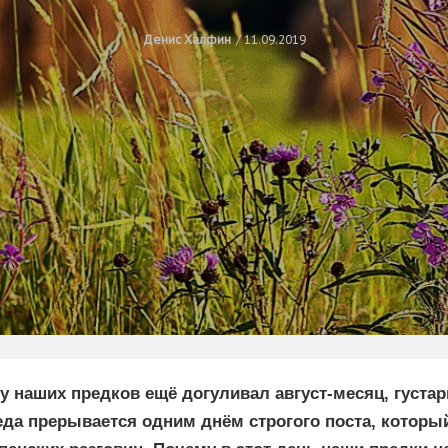
Денис Халфин
11.09.2019
 у наших предков ещё догуливал август-месяц, густа
еда прерывается одним днём строгого поста, который