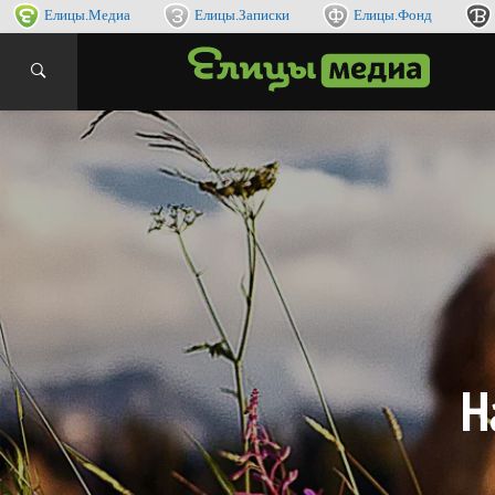
Елицы.Медиа
Елицы.Записки
Елицы.Фонд
интернет
ЕЛИ
Н