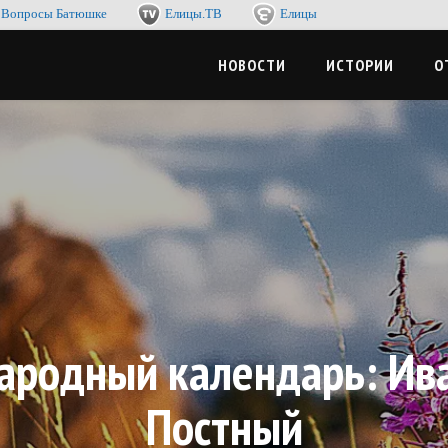
Вопросы Батюшке
Елицы.ТВ
Елицы
-журнал. Со смыслом по жизни, с пользой для души
ЦЫМЕДИА
НОВОСТИ
ИСТОРИИ
О
ародный календарь: Ив
Постный