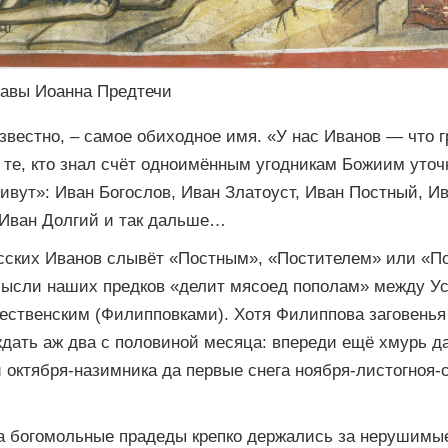
лавы Иоанна Предтечи
известно, – самое обиходное имя. «У нас Иванов — что г
А те, кто знал счёт одноимённым угодникам Божиим уто
ивут»: Иван Богослов, Иван Златоуст, Иван Постный, И
 Иван Долгий и так дальше…
сских Иванов слывёт «Постным», «Постителем» или «По
 мысли наших предков «делит мясоед пополам» между У
ественским (Филипповками). Хотя Филиппова заговенья 
дать аж два с половиной месяца: впереди ещё хмурь да
 октября-назимника да первые снега ноября-листогноя-с
 а богомольные прадеды крепко держались за нерушимы