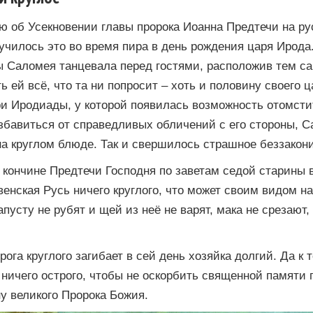
об Усек­но­ве­нии гла­вы пророка Иоан­на Пред­те­чи на 
чилось это во вре­мя пи­ра в день рож­де­ния царя Иро­д
Са­ло­мея тан­це­ва­ла пе­ред го­стя­ми, рас­по­ло­жив тем с
ть ей всё, что та ни по­про­сит – хо­ть и по­ло­ви­ну сво­е­го
е­ри Иро­ди­а­ды, у ко­то­рой по­яви­лась воз­мож­ность ото­мст
з­ба­вить­ся от справедливых об­ли­че­ний с его стороны, Са
у на круглом блю­де. Так и свершилось страшное беззакон
 кончине Предтечи Господня по заветам седой старины 
венская Русь ничего круглого, что может своим видом н
апусту не рубят и щей из неё не варят, мака не срезают
рога круглого загибает в сей день хозяйка долгий. Да к 
 ничего острого, чтобы не оскорбить священной памяти 
у великого Пророка Божия.