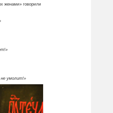
ных же­на­ми» говорили
»
ет!»
 не умолит!»