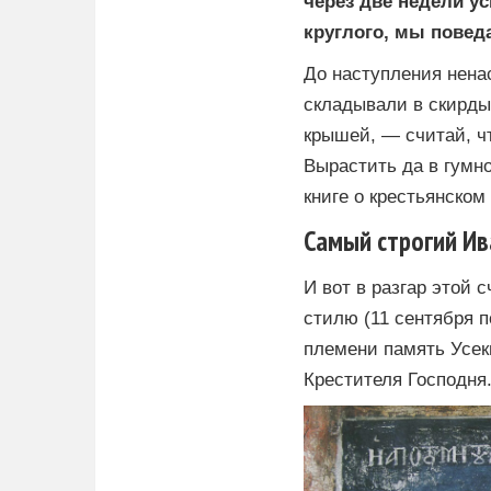
через две недели ус
круглого, мы повед
До наступления ненас
складывали в скирды:
крышей, — считай, чт
Вырастить да в гумно
книге о крестьянско
Самый строгий Ив
И вот в разгар этой 
стилю (11 сентября 
племени память Усек
Крестителя Господня