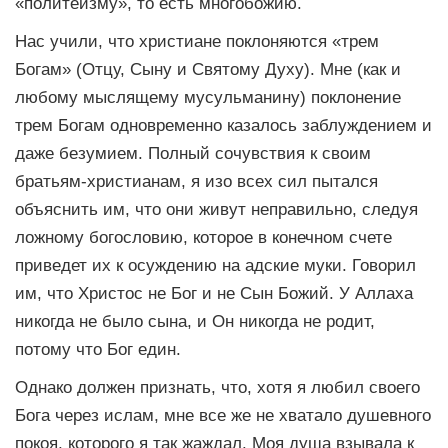
«политеизму», то есть многобожию.
Нас учили, что христиане поклоняются «трем
Богам» (Отцу, Сыну и Святому Духу). Мне (как и
любому мыслящему мусульманину) поклонение
трем Богам одновременно казалось заблуждением и
даже безумием. Полный сочувствия к своим
братьям-христианам, я изо всех сил пытался
объяснить им, что они живут неправильно, следуя
ложному богословию, которое в конечном счете
приведет их к осуждению на адские муки. Говорил
им, что Христос не Бог и не Сын Божий. У Аллаха
никогда не было сына, и Он никогда не родит,
потому что Бог един.
Однако должен признать, что, хотя я любил своего
Бога через ислам, мне все же не хватало душевного
покоя, которого я так жаждал. Моя душа взывала к