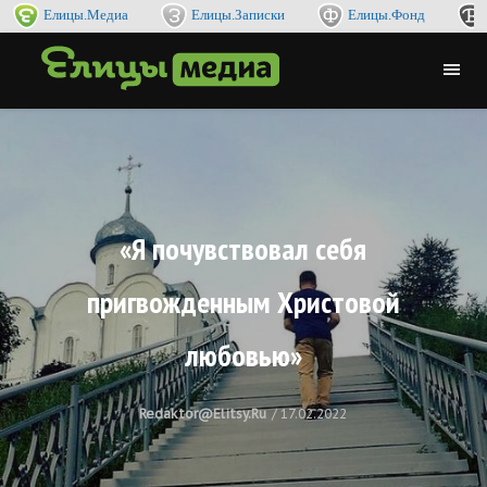
Елицы.Медиа
Елицы.Записки
Елицы.Фонд
«Я почувствовал себя
пригвожденным Христовой
любовью»
Redaktor@elitsy.ru
17.02.2022