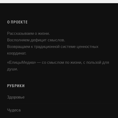
О ПРОЕКТЕ
Рассказываем о жизни.
Восполняем дефицит смыслов.
Возвращаем к традиционной системе ценностных
координат.
«ЕлицыМедиа» — со смыслом по жизни, с пользой для
души.
РУБРИКИ
Здоровье
Чудеса