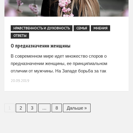
НРАВСТВЕННОСТЬ И ДУХОВНОСТЬ
СЕМЬЯ
МНЕНИЯ
ОТВЕТЫ
О предназначении женщины
В современном мире идет множество споров о
предназначении женщины, ее принципиальном
отличии от мужчины. На Западе борьба за так
называемые «равные права» принимает уже
20.09.2019
откровенно дикие формы, когда уничтожается само
1
2
3
…
8
Дальше »