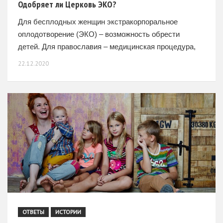
Одобряет ли Церковь ЭКО?
Для бесплодных женщин экстракорпоральное
оплодотворение (ЭКО) – возможность обрести
детей. Для православия – медицинская процедура,
спорная с этической точки зрения. О причинах
22.12.2020
бесплодия, об аспектах этики ЭКО, об отношении
православной
ОТВЕТЫ
ИСТОРИИ