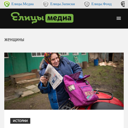
Елицы.Медиа
Елицы.Записки
Елицы.Фонд
женщины
ИСТОРИИ