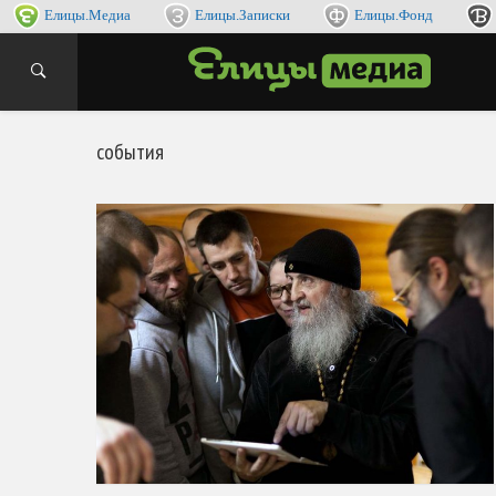
Елицы.Медиа
Елицы.Записки
Елицы.Фонд
интернет
ЕЛИ
события