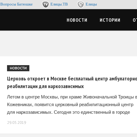
Вопросы Батюшке
Елицы.ТВ
Елицы
-журнал. Со смыслом по жизни, с пользой для души
ЦЫМЕДИА
НОВОСТИ
ИСТОРИИ
О
НОВОСТИ
Церковь откроет в Москве бесплатный центр амбулаторн
реабилитации для наркозависимых
Летом в центре Москвы, при храме Живоначальной Троицы 
Кожевниках, появится церковный реабилитационный центр
для наркозависимых. Сегодня это единственный в городе
бесплатный негосударственный проект амбулаторной
29.05.2019
реабилитации. В нем люди смогут