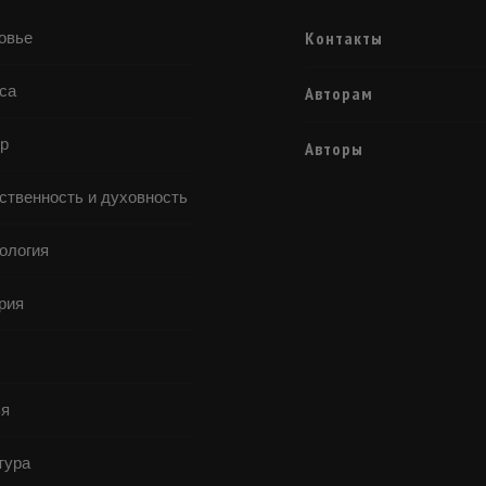
Контакты
овье
са
Авторам
р
Авторы
ственность и духовность
ология
рия
я
тура