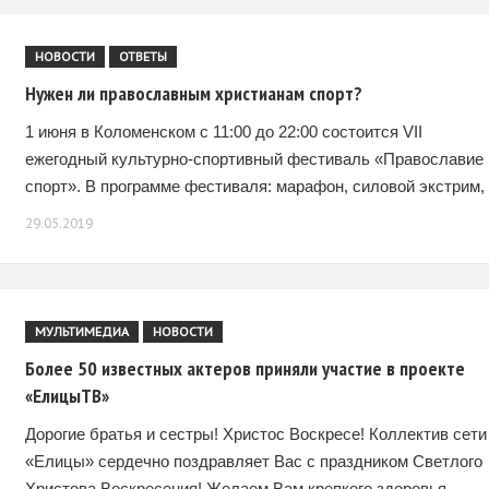
НОВОСТИ
ОТВЕТЫ
Нужен ли православным христианам спорт?
1 июня в Коломенском с 11:00 до 22:00 состоится VII
ежегодный культурно-спортивный фестиваль «Православие 
спорт». В программе фестиваля: марафон, силовой экстрим,
спортивный мечевой бой, единоборства, ярмарка и мастер-
29.05.2019
классы, детская
МУЛЬТИМЕДИА
НОВОСТИ
Более 50 известных актеров приняли участие в проекте
«ЕлицыТВ»
Дорогие братья и сестры! Христос Воскресе! Коллектив сети
«Елицы» сердечно поздравляет Вас с праздником Светлого
Христова Воскресения! Желаем Вам крепкого здоровья,