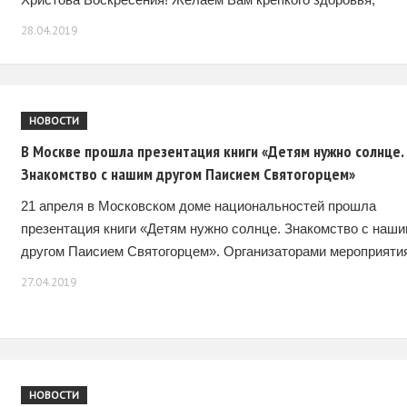
душевных сил и помощи Божией во всех Ваших добрых
28.04.2019
НОВОСТИ
В Москве прошла презентация книги «Детям нужно солнце.
Знакомство с нашим другом Паисием Святогорцем»
21 апреля в Московском доме национальностей прошла
презентация книги «Детям нужно солнце. Знакомство с наши
другом Паисием Святогорцем». Организаторами мероприяти
стали Ассоциация женщин «АГАПИ» Московского общества
27.04.2019
греков, благотворительный фонд «Миссия»
НОВОСТИ