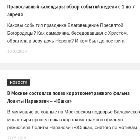
Православный календарь: обзор событий недели с 1 по 7
апреля
Каковы события праздника Благовещение Пресвятой
Богородицы? Как самарянка, беседовавшая с Христом,
обратила в веру дочь Нерона? И кем был до пострига
преподобный Серафим Вырицкий? Об этом и многом другом
30.03.2019
НОВОСТИ
В Москве состоялся показ короткометражного фильма
Лолиты Наранович – «Юшка»
В минувшие выходные на Московском подворье Валаамског
монастыря прошел показ короткометражного фильма
режиссера Лолиты Наранович «Юшка», снятого по мотивам
одноименного рассказа Андрея Платонова. Это история о
27.03.2019