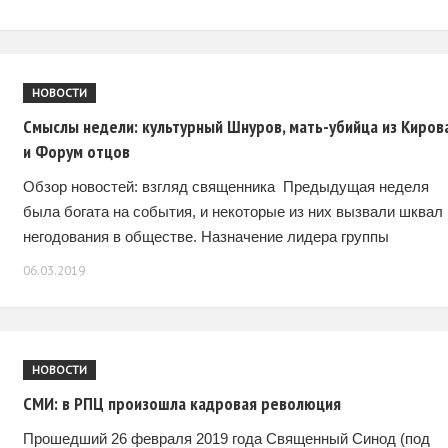
добром безобидном помощнике кузнеца,
НОВОСТИ
Смыслы недели: культурный Шнуров, мать-убийца из Киров
и Форум отцов
Обзор новостей: взгляд священника Предыдущая неделя
была богата на события, и некоторые из них вызвали шквал
негодования в обществе. Назначение лидера группы
«Ленинград» Сергея Шнурова членом Совета по Культуре в
06.03.2019
НОВОСТИ
СМИ: в РПЦ произошла кадровая революция
Прошедший 26 февраля 2019 года Священный Синод (под