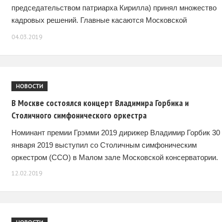
председательством патриарха Кирилла) принял множество
кадровых решений. Главные касаются Московской
Патриархии. Данное заседание Синода можно назвать одним
04.03.2019
из самых примечательных за последние несколько лет.
Патриарх
НОВОСТИ
В Москве состоялся концерт Владимира Горбика и
Столичного симфонического оркестра
Номинант премии Грэмми 2019 дирижер Владимир Горбик 30
января 2019 выступил со Столичным симфоническим
оркестром (ССО) в Малом зале Московской консерватории.
12.02.2019