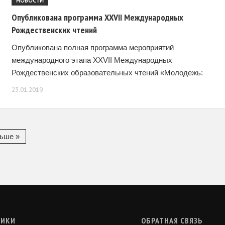
НОВОСТИ
Опубликована программа XXVII Международных
Рождественских чтений
Опубликована полная программа мероприятий
международного этапа XXVII Международных
Рождественских образовательных чтений «Молодежь:
свобода и ответственность». Список мероприятий оперативн
23.01.2019
обновляется ответственными лицами от направлений на
сайте Чтений в разделе «Календарь», по датам
ьше »
РИКИ
ОБРАТНАЯ СВЯЗЬ