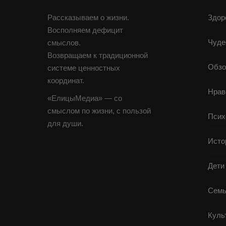
Рассказываем о жизни.
Здор
Восполняем дефицит
Чуде
смыслов.
Возвращаем к традиционной
Обзо
системе ценностных
координат.
Нрав
«ЕлицыМедиа» — со
смыслом по жизни, с пользой
Псих
для души.
Исто
Дети
Семь
Куль