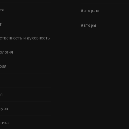
са
Авторам
р
Авторы
ственность и духовность
ология
рия
я
тура
тика