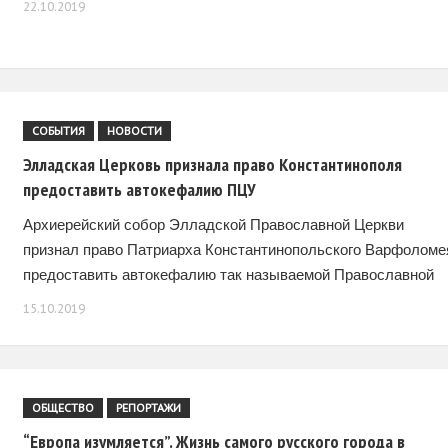
22.10.2019
православной церкви уполномочивает Святейшего патриарх
Московского
СОБЫТИЯ
НОВОСТИ
Элладская Церковь признала право Константинополя
предоставить автокефалию ПЦУ
Архиерейский собор Элладской Православной Церкви
признал право Патриарха Константинопольского Варфоломе
предоставить автокефалию так называемой Православной
церкви Украины (ПЦУ). Об этом сообщает ТАСС со ссылкой
15.10.2019
на греческое агентство Romfea. «Иерархия в итоге решила
ратифицировать
ОБЩЕСТВО
РЕПОРТАЖИ
“Европа изумляется”. Жизнь самого русского города в