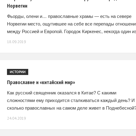
Норвегии
Фьорды, олени и… православные храмы — есть на севере
Норвегии место, ощутившее на себе все перепады отношени
между Россией и Европой. Городок Киркенес, некогда один и
центров северной торговли, теперь
18.09.2019
ИСТОРИИ
Православие и «китайский мир»
Как русский священник оказался в Китае? С какими
сложностями ему приходится сталкиваться каждый день? И
сколько православных на самом деле живет в Поднебесной
О православии в Китае и многом другом
24.04.2019