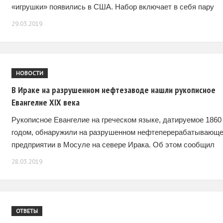
«игрушки» появились в США. Набор включает в себя пару
деревянных балок, саму фигурку Иисуса Христа, гвозди
29.03.2019
НОВОСТИ
В Ираке на разрушенном нефтезаводе нашли рукописное
Евангелие XIX века
Рукописное Евангелие на греческом языке, датируемое 1860
годом, обнаружили на разрушенном нефтеперерабатывающ
предприятии в Мосуле на севере Ирака. Об этом сообщил
телеканал As Sumaria. По словам сотрудника завода, в ходе
28.03.2019
ОТВЕТЫ