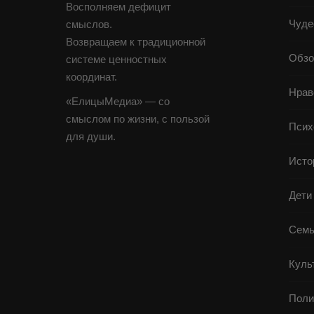
Восполняем дефицит
Чуде
смыслов.
Возвращаем к традиционной
Обзо
системе ценностных
координат.
Нрав
«ЕлицыМедиа» — со
смыслом по жизни, с пользой
Псих
для души.
Исто
Дети
Семь
Куль
Поли