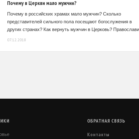
Почему в Церкви мало мужчин?
Почему в российских храмах мало мужчин? Сколько
представителей сильного пола посещают богослужения в
других странах? Как вернуть мужчин в Церковь? Православ
мужская религия Православие – мужская религия, такое
07.12.2018
утверждение всё
РИКИ
ОБРАТНАЯ СВЯЗЬ
Контакты
овье