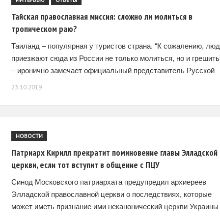
ИНТЕРВЬЮ
ОТВЕТЫ
Тайская православная миссия: сложно ли молиться в
тропическом раю?
Таиланд – популярная у туристов страна. “К сожалению, лю
приезжают сюда из России не только молиться, но и грешить
– иронично замечает официальный представитель Русской
Православной Церкви в Королевстве Таиланд,
23.10.2019
НОВОСТИ
Патриарх Кирилл прекратит поминовение главы Элладской
церкви, если тот вступит в общение с ПЦУ
Синод Московского патриархата предупредил архиереев
Элладской православной церкви о последствиях, которые
может иметь признание ими неканонический церкви Украины
(ПЦУ), сообщает Интерфакс. “Священный Синод Русской