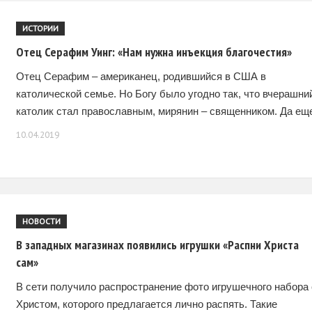
ИСТОРИИ
Отец Серафим Уинг: «Нам нужна инъекция благочестия»
Отец Серафим – американец, родившийся в США в
католической семье. Но Богу было угодно так, что вчерашни
католик стал православным, мирянин – священником. Да ещ
и единоверческим. О жизни православных
10.04.2019
НОВОСТИ
В западных магазинах появились игрушки «Распни Христа
сам»
В сети получило распространение фото игрушечного набора 
Христом, которого предлагается лично распять. Такие