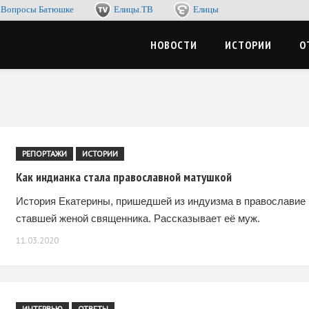
Вопросы Батюшке
Елицы.ТВ
Елицы
-журнал. Со смыслом по жизни, с пользой для души
ЦЫМЕДИА
НОВОСТИ
ИСТОРИИ
О
РЕПОРТАЖИ
ИСТОРИИ
Как индианка стала православной матушкой
История Екатерины, пришедшей из индуизма в православие 
ставшей женой священника. Рассказывает её муж.
11.03.2020