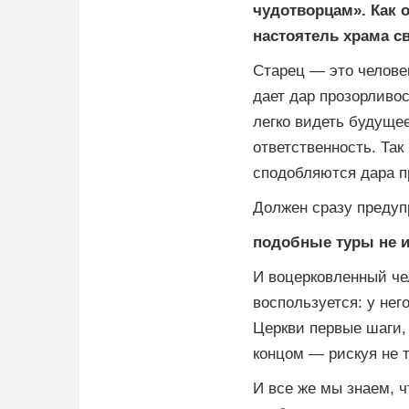
чудотворцам». Как 
настоятель храма с
Старец — это челове
дает дар прозорливос
легко видеть будуще
ответственность. Так
сподобляются дара п
Должен сразу предуп
подобные туры не и
И воцерковленный че
воспользуется: у нег
Церкви первые шаги,
концом — рискуя не 
И все же мы знаем, 