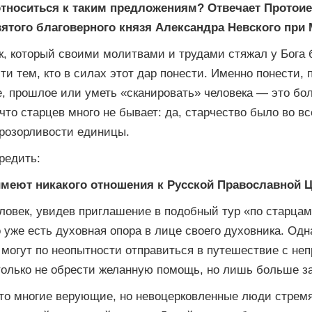
относиться к таким предложениям? Отвечает Протои
вятого благоверного князя Александра Невского при
к, который своими молитвами и трудами стяжал у Бога 
ти тем, кто в силах этот дар понести. Именно понести, 
е, прошлое или уметь «сканировать» человека — это бо
 что старцев много не бывает: да, старчество было во вс
розорливости единицы.
редить:
меют никакого отношения к Русской Православной Ц
ловек, увидев приглашение в подобный тур «по старцам
о уже есть духовная опора в лице своего духовника. Одна
 могут по неопытности отправиться в путешествие с не
только не обрести желанную помощь, но лишь больше за
что многие верующие, но невоцерковленные люди стремят