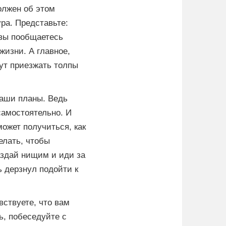
олжен об этом
ра. Представьте:
 вы пообщаетесь
жизни. А главное,
дут приезжать толпы
ваши планы. Ведь
 самостоятельно. И
может получиться, как
елать, чтобы
аздай нищим и иди за
ь дерзнул подойти к
вствуете, что вам
ь, побеседуйте с