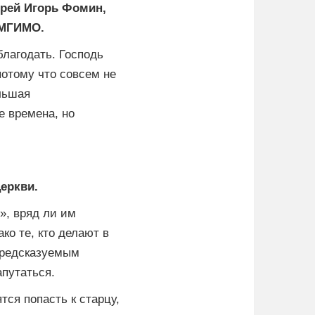
ерей Игорь Фомин,
 МГИМО.
благодать. Господь
потому что совсем не
льшая
е времена, но
еркви.
», вряд ли им
ко те, кто делают в
предсказуемым
путаться.
ся попасть к старцу,