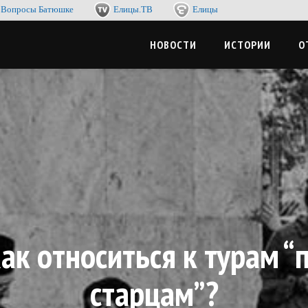
Вопросы Батюшке
Елицы.ТВ
Елицы
-журнал. Со смыслом по жизни, с пользой для души
ЦЫМЕДИА
НОВОСТИ
ИСТОРИИ
О
ак относиться к турам “
старцам”?