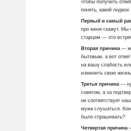
чтобы получить ответ
понять, какой подвох
Первый и самый ра
про меня скажут. Мы 
старцем — это встреч
Вторая причина
— же
бытовым, а вот ответ
на вашу слабость или
изменить свою жизнь
Третья причина
— ну
советом, а за подтве
не соответствует на
мужа слушаться. Коне
было спрашивать?
Четвертая причина
—