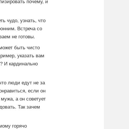
лизировать почему, и
ь чудо, узнать, что
ронним. Встреча со
ваем не готовы.
может быть чисто
пример, указать вам
т? И кардинально
что люди едут не за
онравиться, если он
мужа, а он советует
довать. Так зачем
мому горячо