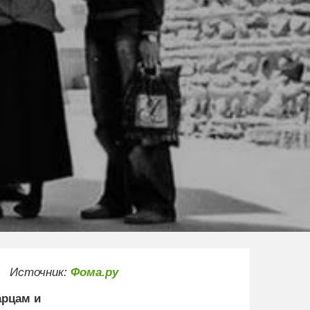
Источник:
Фома.ру
арцам и