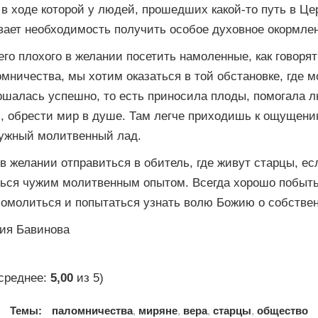
 в ходе которой у людей, прошедших какой-то путь в Це
вает необходимость получить особое духовное окормлен
чего плохого в желании посетить намоленные, как говорят
мничества, мы хотим оказаться в той обстановке, где м
ршалась успешно, то есть приносила плоды, помогала 
, обрести мир в душе. Там легче приходишь к ощущени
нужный молитвенный лад.
 в желании отправиться в обитель, где живут старцы, ес
ься чужим молитвенным опытом. Всегда хорошо побыт
омолиться и попытаться узнать волю Божию о собствен
ия Бавинова
среднее:
5,00
из 5)
Темы:
паломничества
,
миряне
,
вера
,
старцы
,
общество