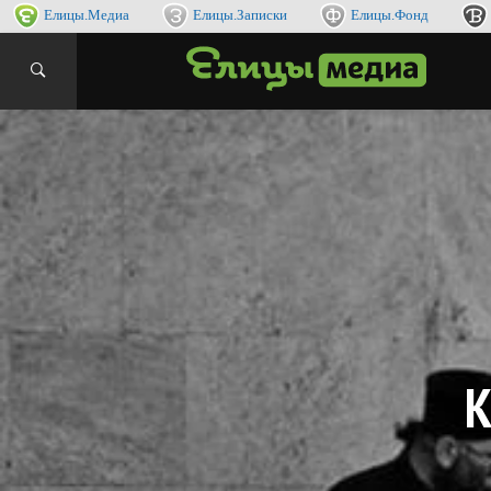
Елицы.Медиа
Елицы.Записки
Елицы.Фонд
интернет
ЕЛИ
К