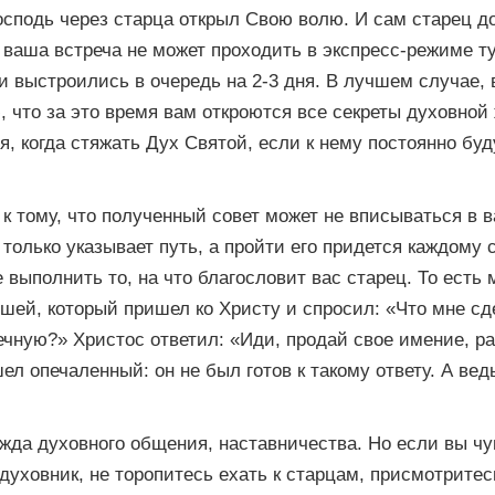
осподь через старца открыл Cвою волю. И сам старец д
 ваша встреча не может проходить в экспресс-режиме ту
 и выстроились в очередь на 2-3 дня. В лучшем случае,
, что за это время вам откроются все секреты духовной 
я, когда стяжать Дух Святой, если к нему постоянно бу
 к тому, что полученный совет может не вписываться в 
о только указывает путь, а пройти его придется каждому
 выполнить то, на что благословит вас старец. То есть 
шей, который пришел ко Христу и спросил: «Что мне сд
ечную?» Христос ответил: «Иди, продай свое имение, р
л опечаленный: он не был готов к такому ответу. А вед
жда духовного общения, наставничества. Но если вы чу
уховник, не торопитесь ехать к старцам, присмотритес