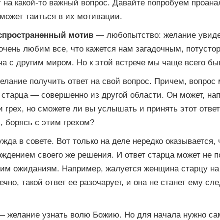
 на какой-то важный вопрос. Давайте попробуем проана
 может таиться в их мотивации.
спространенный мотив
— любопытство: желание увидет
очень любим все, что кажется нам загадочным, потусто
а с другим миром. Но к этой встрече мы чаще всего бы
лание получить ответ на свой вопрос. Причем, вопрос 
 старца — совершенно из другой области. Он может, на
 грех, но сможете ли вы услышать и принять этот отве
, борясь с этим грехом?
жда в совете. Вот только на деле нередко оказывается, 
рждением своего же решения. И ответ старца может не п
шим ожиданиям. Например, жалуется женщина старцу на 
чно, такой ответ ее разочарует, и она не станет ему сле
 желание узнать волю Божию. Но для начала нужно са