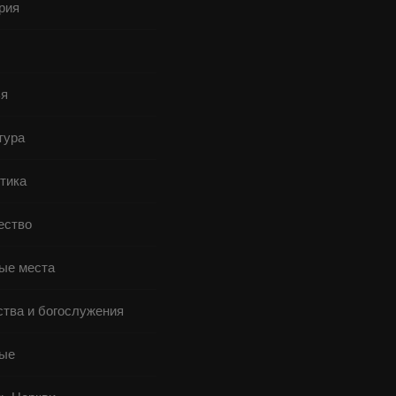
рия
я
тура
тика
ство
ые места
ства и богослужения
ые