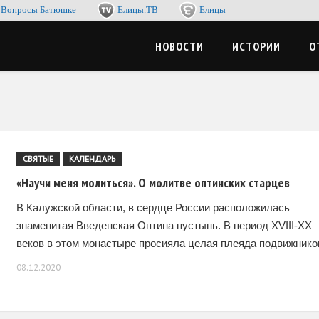
Вопросы Батюшке
Елицы.ТВ
Елицы
-журнал. Со смыслом по жизни, с пользой для души
ЦЫМЕДИА
НОВОСТИ
ИСТОРИИ
О
СВЯТЫЕ
КАЛЕНДАРЬ
«Научи меня молиться». О молитве оптинских старцев
В Калужской области, в сердце России расположилась
знаменитая Введенская Оптина пустынь. В период XVIII-XX
веков в этом монастыре просияла целая плеяда подвижнико
благочестия. Оптинские старцы имели самое разное
08.12.2020
социальное происхождение