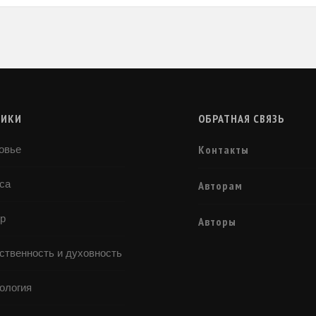
РИКИ
ОБРАТНАЯ СВЯЗЬ
Контакты
овье
са
Авторам
р
Авторы
ственность и духовность
ология