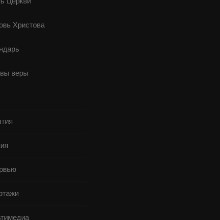
ь Церкви
овь Христова
ндарь
вы веры
ы
тия
ия
рвью
ртажи
тимедиа