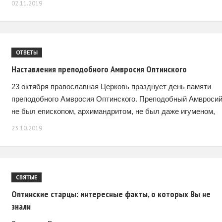
02.11.2019
распространилось далеко за пределами Грузии. Он связал
наш московский храм
ОТВЕТЫ
Наставления преподобного Амвросия Оптинского
23 октября православная Церковь празднует день памяти
преподобного Амвросия Оптинского. Преподобный Амвроси
не был епископом, архимандритом, не был даже игуменом,
он был простым иеромонахом. Будучи смертельно болен
23.10.2019
он принял схиму, и стал иеросхимонахом. В этом чине
СВЯТЫЕ
Оптинские старцы: интересные факты, о которых Вы не
знали