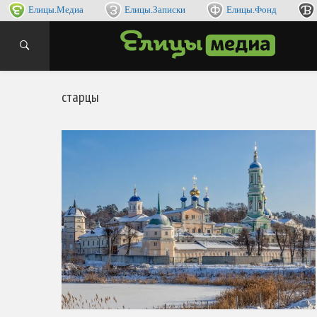
Елицы.Медиа
Елицы.Записки
Елицы.Фонд
интернет
ЕЛИ
старцы