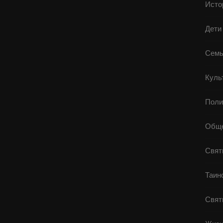
Исто
Дети
Семь
Куль
Поли
Обще
Свят
Таин
Свят