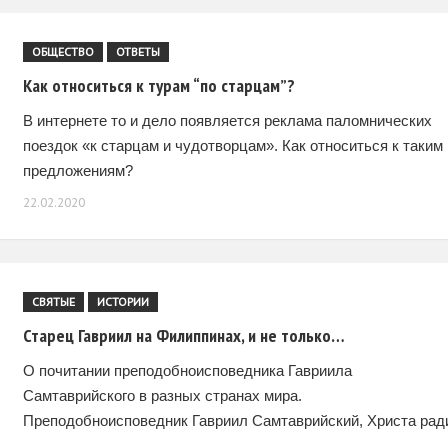
ОБЩЕСТВО
ОТВЕТЫ
Как относиться к турам “по старцам”?
В интернете то и дело появляется реклама паломнических
поездок «к старцам и чудотворцам». Как относиться к таким
предложениям?
22.02.2020
СВЯТЫЕ
ИСТОРИИ
Старец Гавриил на Филиппинах, и не только…
О почитании преподобноисповедника Гавриила
Самтаврийского в разных странах мира.
Преподобноисповедник Гавриил Самтаврийский, Христа рад
юродивый, поистине вселенский святой. Его почитание