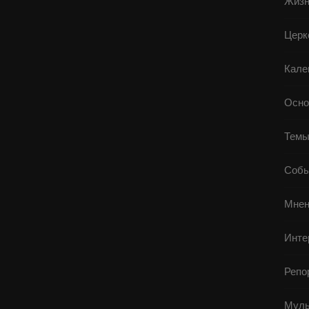
Жизн
Церк
Кале
Осно
Тем
Собы
Мнен
Инте
Репо
Муль