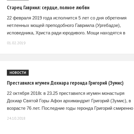
Старец Гавриил: сердце, полное любви
22 февраля 2019 года исполнится 5 лет со дня обретения
нетленных мощей преподобного Гавриила (Ургебадзе),
исповедника, Христа ради юродивого. Мощи находятся в
монастыре Самтавро, откуда 15 февраля, в престольный
01.02.2019
праздник
НОВОСТИ
Преставился игумен Дохиара геронда Григорий (Зумис)
22 октября 2018г. в 23.25 преставился игумен монастыря
Дохиар Святой Горы Афон архимандрит Григорий (Зумис), в
возрасте 76 лет. Последние годы геронда Григорий смиренно
переносил муки тяжелой неизлечимой болезни. Погребение
24.10.2018