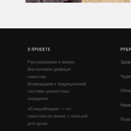
О ПРОЕКТЕ
РУБ
Рассказываем о жизни.
Здор
Восполняем дефицит
Чуде
смыслов.
Возвращаем к традиционной
Обзо
системе ценностных
координат.
Нрав
«ЕлицыМедиа» — со
смыслом по жизни, с пользой
Псих
для души.