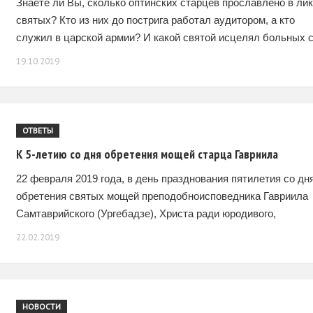
Знаете ли Вы, сколько оптинских старцев прославлено в ли
святых? Кто из них до пострига работал аудитором, а кто
служил в царской армии? И какой святой исцелял больных 
помощью
19.10.2019
ОТВЕТЫ
К 5-летию со дня обретения мощей старца Гавриила
22 февраля 2019 года, в день празднования пятилетия со дн
обретения святых мощей преподобноисповедника Гавриила
Самтаврийского (Ургебадзе), Христа ради юродивого,
молебны с акафистами этому святому служатся не только в
22.02.2019
Грузии,
НОВОСТИ