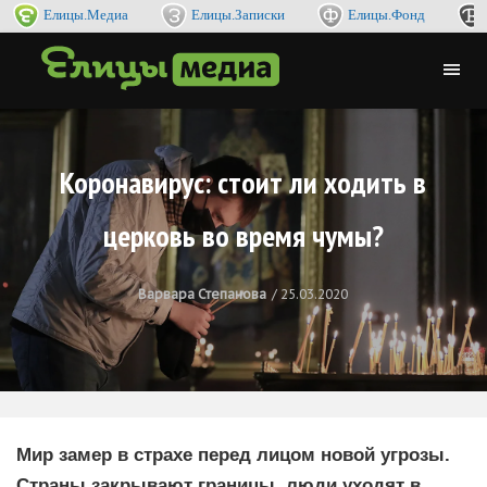
Елицы.Медиа
Елицы.Записки
Елицы.Фонд
Коронавирус: стоит ли ходить в
церковь во время чумы?
Варвара Степанова
25.03.2020
Мир замер в страхе перед лицом новой угрозы.
Страны закрывают границы, люди уходят в