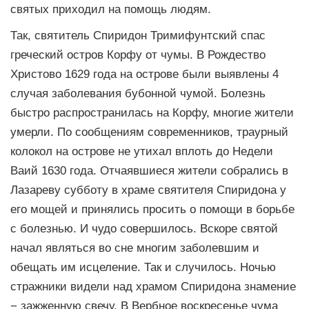
святых приходил на помощь людям.
Так, святитель Спиридон Тримифунтский спас
греческий остров Корфу от чумы. В Рождество
Христово 1629 года на острове были выявлены 4
случая заболевания бубонной чумой. Болезнь
быстро распространилась на Корфу, многие жители
умерли. По сообщениям современников, траурный
колокол на острове не утихал вплоть до Недели
Ваий 1630 года. Отчаявшиеся жители собрались в
Лазареву субботу в храме святителя Спиридона у
его мощей и принялись просить о помощи в борьбе
с болезнью. И чудо совершилось. Вскоре святой
начал являться во сне многим заболевшим и
обещать им исцеление. Так и случилось. Ночью
стражники видели над храмом Спиридона знамение
− зажженную свечу. В Вербное воскресенье чума