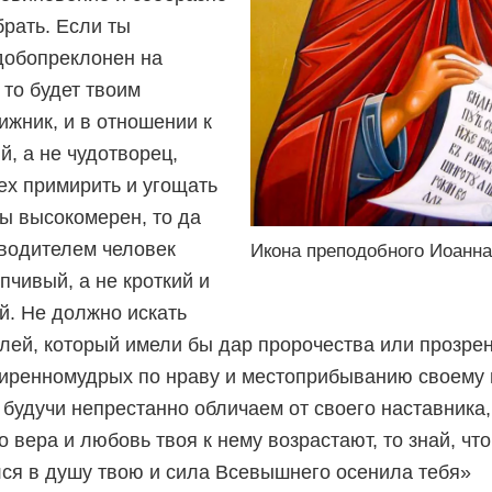
брать. Если ты
добопреклонен на
 то будет твоим
ижник, и в отношении к
, а не чудотворец,
ех примирить и угощать
ты высокомерен, то да
оводителем человек
Икона преподобного Иоанна
пчивый, а не кроткий и
. Не должно искать
елей, который имели бы дар пророчества или прозре
миренномудрых по нраву и местоприбыванию своему
будучи непрестанно обличаем от своего наставника,
о вера и любовь твоя к нему возрастают, то знай, чт
ся в душу твою и сила Всевышнего осенила тебя»