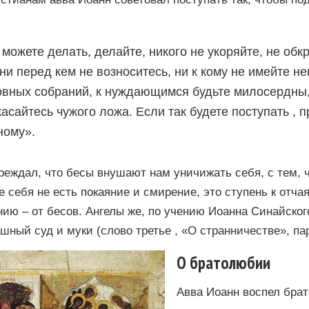
 можете делать, делайте, никого не укоряйте, не обк
 ни перед кем не возноситесь, ни к кому не имейте не
овных собраний, к нуждающимся будьте милосердны,
касайтесь чужого ложа. Если так будете поступать , п
ному».
еждал, что бесы внушают нам уничижать себя, с тем, ч
 себя не есть покаяние и смирение, это ступень к отча
нию – от бесов. Ангелы же, по учению Иоанна Синайского
ный суд и муки (слово третье , «О странничестве», пар
О братолюбии
Авва Иоанн воспел брат