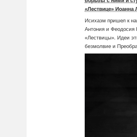
борьбы с ними и ст
«Лествице» Иоанна 
Исихазм пришел к нам
Антония и Феодосия 
«Лествицы». Идеи эти
безмолвие и Преобра