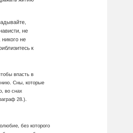
радывайте,
нависти, не
 никого не
риблизитесь к
тобы впасть в
янию. Сны, которые
, во снах
аграф 28.).
олюбие, без которого