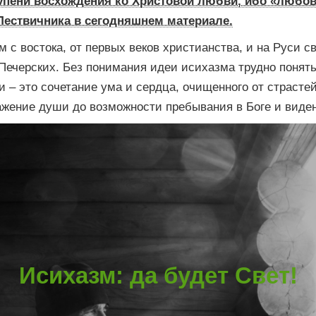
упени восхождения ко Христовой любви, ибо «любовь
Лествичника в сегодняшнем материале.
 с востока, от первых веков христианства, и на Руси с
Печерских. Без понимания идеи исихазма трудно понять
 – это сочетание ума и сердца, очищенного от страсте
жение души до возможности пребывания в Боге и видени
Исихазм: да будет Свет!