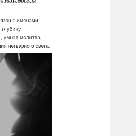
 есть Бог». О
вязан с именами
 глубину
й, умная молитва,
я нетварного света.