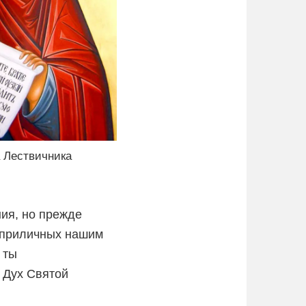
 Лествичника
ния, но прежде
 приличных нашим
 ты
о Дух Святой