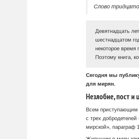
Слово тридцато
Девятнадцать лет
шестнадцатом год
некоторое время 
Поэтому книга, к
Сегодня мы публику
для мирян.
Незлобие, пост и
Всем приступающим к
с трех добродетелей 
мирской», параграф 1
Живущим в миру хрис