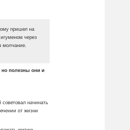
рому пришел на
 игуменом через
в молчание.
 но полезны они и
 советовал начинать
речении от жизни
дражать житию