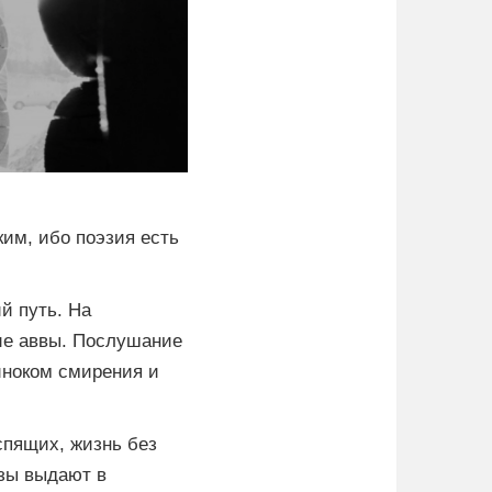
им, ибо поэзия есть
й путь. На
ие аввы. Послушание
иноком смирения и
спящих, жизнь без
азы выдают в