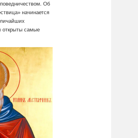
споведничеством. Об
ествица» начинается
величайших
и открыты самые