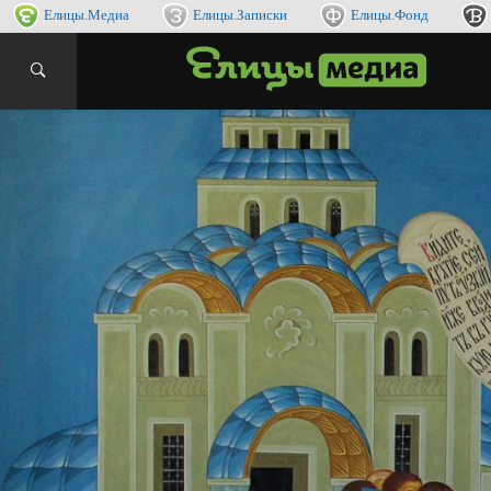
Елицы.Медиа
Елицы.Записки
Елицы.Фонд
интернет
ЕЛИ