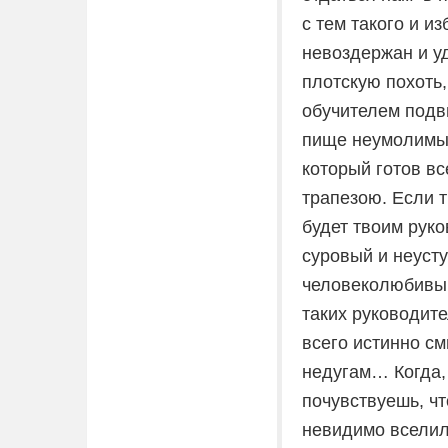
с тем такого и из
невоздержан и у
плотскую похоть,
обучителем подв
пище неумолимый
который готов вс
трапезою. Если 
будет твоим рук
суровый и неусту
человеколюбивый
таких руководит
всего истинно с
недугам… Когда, 
почувствуешь, чт
невидимо вселил