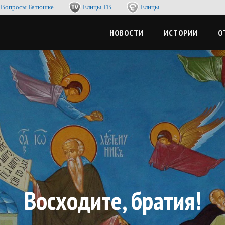
Вопросы Батюшке
Елицы.ТВ
Елицы
-журнал. Со смыслом по жизни, с пользой для души
ЦЫМЕДИА
НОВОСТИ
ИСТОРИИ
О
Восходите, братия!