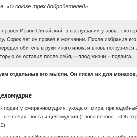
е, «О союзе трех добродетелей».
 провел Иоанн Синайский в послушании у аввы, к кото
у. Сорок лет он провел в молчании. После избрания его
передал обитель в руки иного инока и вновь погрузился 
оторую он оставил после себя, – плод жизни – подвига.
ем отдельные его мысли. Он писал их для монахов,
 целомудрие
 подвигу смиренномудрия, ухода от мира, преподобный
– незлобия, поста и целомудрия (слово первое, «Об от
0)
тианам авва Иоанн советовал поступать так, чтобы по