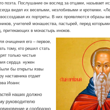
о поэта. Послушание он вослед за отцами, называет и
 всегда видел их веселыми, незлобивыми и кроткими. «Л
, воссоздавая их портреты. В них проявляются образы 
ников, учителей монашества, пастырей, перед которым
ц, притекающих в монастырь иноков.
ля очищения его – первое,
ть тому, кто решил стать
зрят только чистые
ния сердца нужен
 были бы открыты язвы
ру наставника отдает
вва Иоанн:
растей наших должно
ому руководителю
повиновение и сообразно