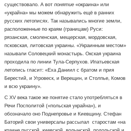
существовало. А вот
понятие
«окраина» или
«украйна» мы можем обнаружить ещё в ранних
русских летописях. Так назывались многие земли,
расположенные по краям (границам) Руси:
рязанская, смоленская, мещерская, мордовская,
псковская, литовская украины. «Украинным местом»
называли Соловецкий монастырь. Окская украина
проходила по линии Тула-Серпухов. Ипатьевская
летопись гласит: «Еха Даниил с братом и прия
Берестий, и Угровеск, и Верещин, и Столпье, Комов
и всю украину».
С XV века такое же понятие стало употребляться в
Речи Посполитой («польская украйна»), и
обозначало оно Поднепровье и Киевщину. Стефан
Баторий свои универсалы рассылал старостам «на
краине русской, киевской, волынской, подольской и