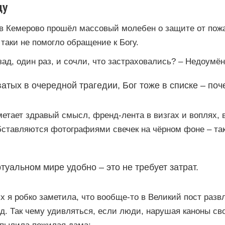
цу
а в Кемерово прошёл массовый молебен о защите от пож
 таки не помогло обращение к Богу.
ад, один раз, и сочли, что застраховались? – Недоумён
атых в очередной трагедии, Бог тоже в списке – по
метает здравый смысл, френд-лента в визгах и воплях, 
обставляются фотографиями свечек на чёрном фоне – т
туальном мире удобно – это не требует затрат.
х я робко заметила, что вообще-то в Великий пост разв
д. Так чему удивляться, если люди, нарушая каноны св