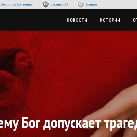
Вопросы Батюшке
Елицы.ТВ
Елицы
-журнал. Со смыслом по жизни, с пользой для души
ЦЫМЕДИА
НОВОСТИ
ИСТОРИИ
О
ему Бог допускает траге