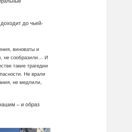
беральные
 доходит до чьей-
ения, виноваты и
ли, не сообразили… И
стве такие трагедии
пасности. Не врали
ания, не медлили,
нашим – и образ