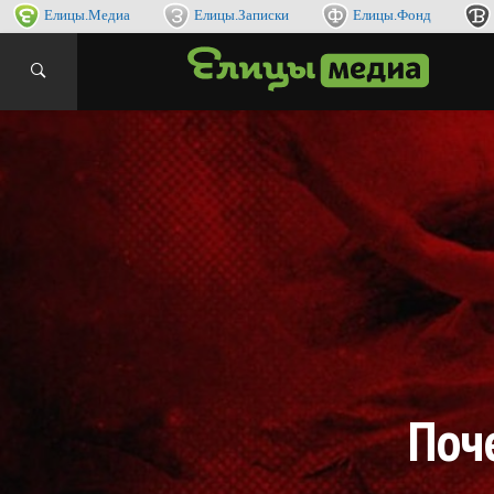
Елицы.Медиа
Елицы.Записки
Елицы.Фонд
интернет
ЕЛИ
Поч