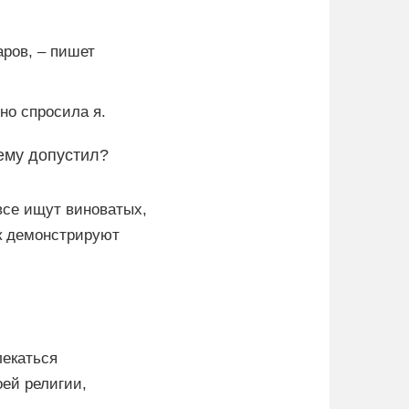
аров, – пишет
но спросила я.
чему допустил?
все ищут виноватых,
ак демонстрируют
лекаться
оей религии,