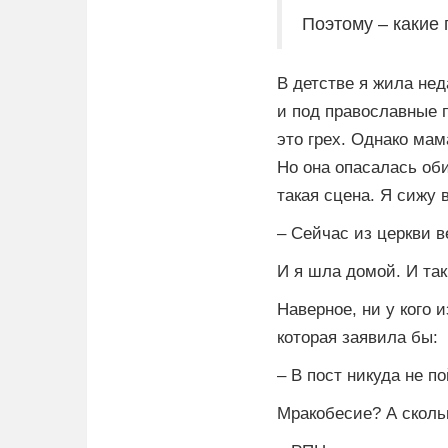
Поэтому – какие 
В детстве я жила не
и под православные 
это грех. Однако мам
Но она опасалась оби
такая сцена. Я сижу 
– Сейчас из церкви в
И я шла домой. И так
Наверное, ни у кого 
которая заявила бы:
– В пост никуда не п
Мракобесие? А скол