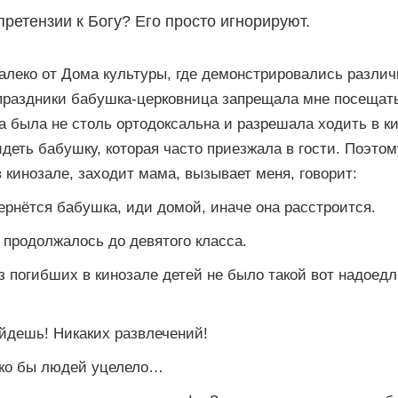
претензии к Богу? Его просто игнорируют.
далеко от Дома культуры, где демонстрировались разли
праздники бабушка-церковница запрещала мне посещать
а была не столь ортодоксальна и разрешала ходить в к
деть бабушку, которая часто приезжала в гости. Поэто
в кинозале, заходит мама, вызывает меня, говорит:
ернётся бабушка, иди домой, иначе она расстроится.
 продолжалось до девятого класса.
из погибших в кинозале детей не было такой вот надоед
ойдешь! Никаких развлечений!
ько бы людей уцелело…