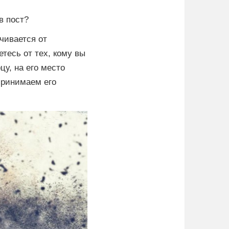
в пост?
ачивается от
етесь от тех, кому вы
цу, на его место
 принимаем его