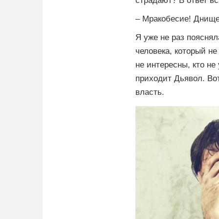
страдают? В ответ в
– Мракобесие! Днище!
Я уже не раз пояснял
человека, который не
не интересны, кто не
приходит Дьявол. Вот
власть.