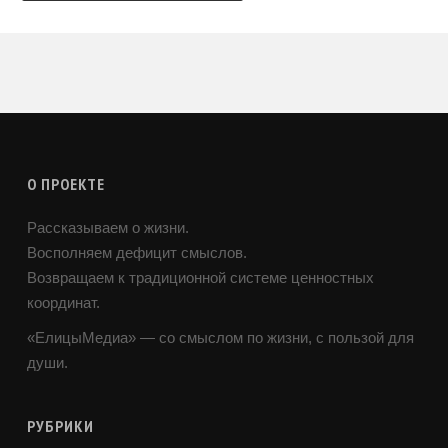
О ПРОЕКТЕ
Рассказываем о жизни.
Восполняем дефицит смыслов.
Возвращаем к традиционной системе ценностных
координат.
«ЕлицыМедиа» — со смыслом по жизни, с пользой для
души.
РУБРИКИ