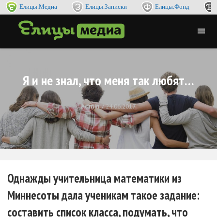
Елицы.Медиа
Елицы.Записки
Елицы.Фонд
Я и не знал, что меня так любят…
Admin
24.06.2017
Однажды учительница математики из
Миннесоты дала ученикам такое задание:
составить список класса, подумать, что