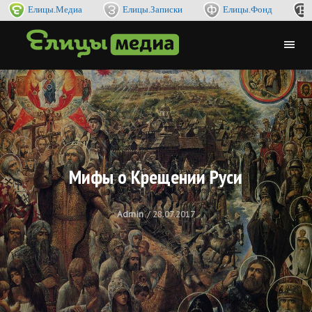
Елицы.Медиа
Елицы.Записки
Елицы.Фонд
Мифы о Крещении Руси
Admin
28.07.2017