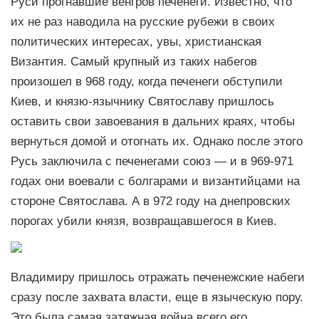
Руси прогнавшие венгров печенеги. Известно, что
их не раз наводила на русские рубежи в своих
политических интересах, увы, христианская
Византия. Самый крупный из таких набегов
произошел в 968 году, когда печенеги обступили
Киев, и князю-язычнику Святославу пришлось
оставить свои завоевания в дальних краях, чтобы
вернуться домой и отогнать их. Однако после этого
Русь заключила с печенегами союз — и в 969-971
годах они воевали с болгарами и византийцами на
стороне Святослава. А в 972 году на днепровских
порогах убили князя, возвращавшегося в Киев.
Владимиру пришлось отражать печенежские набеги
сразу после захвата власти, еще в языческую пору.
Это была самая затяжная война всего его