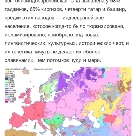
восточноиндоевропейская. Она выявлена у 68%
таджиков, 65% киргизов, четверти татар и башкир,
предки этих народов — индоевропейское
население, которое когда-то было тюркизировано,
исламизировано, приобрело ряд новых
лингвистических, культурных, исторических черт, и
их генетика ничуть не делает их «более
славянами», чем потомков чуди и мери.