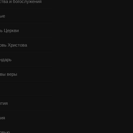
ства и богослужения
ые
ь Церкви
овь Христова
ндарь
вы веры
ы
тия
ия
рвью