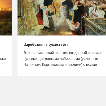
Царебожия не существует
Это полемический фантом, созданный в начале
лько
нулевых церковными либералами (условным
Чапниным, Кырлежевым и прочими) с целью
диффамации их идейных и церковно-политически
противников – православных монархистов-
консерваторов. Источник: личный блог автора