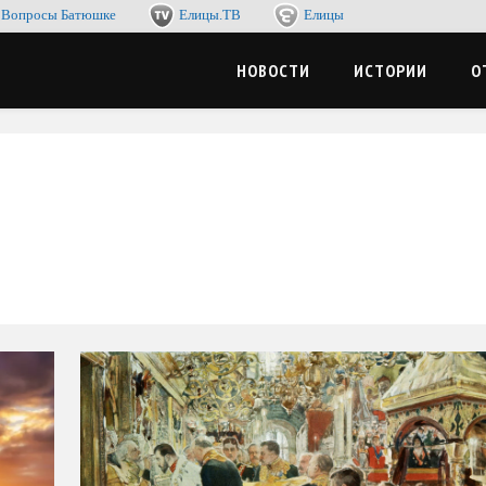
Вопросы Батюшке
Елицы.ТВ
Елицы
-журнал. Со смыслом по жизни, с пользой для души
ЦЫМЕДИА
НОВОСТИ
ИСТОРИИ
О