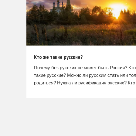
Кто же такие русские?
Почему без русских не может быть России? Кто
такие русские? Можно ли русским стать или то
родиться? Нужна ли русификация русских? Кто
такие русские? Этот вопрос любят задавать с
подковыркой