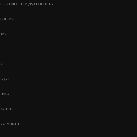
ственность и духовность
ология
рия
я
тура
тика
ство
ые места