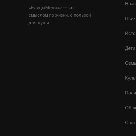
Нрав
«ЕлицыМедиа» — со
смыслом по жизни, с пользой
Псих
для души.
Исто
Дети
Семь
Куль
Поли
Обще
Свят