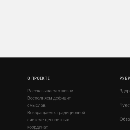
О ПРОЕКТЕ
РУБ
Рассказываем о жизни.
Здор
Восполняем дефицит
Чуде
смыслов.
Возвращаем к традиционной
Обзо
системе ценностных
координат.