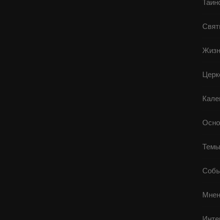
Таин
Свят
Жизн
Церк
Кале
Осно
Тем
Собы
Мнен
Инте