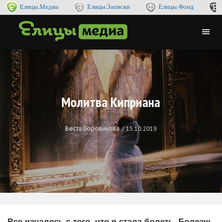
Елицы.Медиа
Елицы.Записки
Елицы.Фонд
Молитва Киприана
Веста Боровикова
15.10.2019
Все началось с того, что я стала болеть. Болезнь