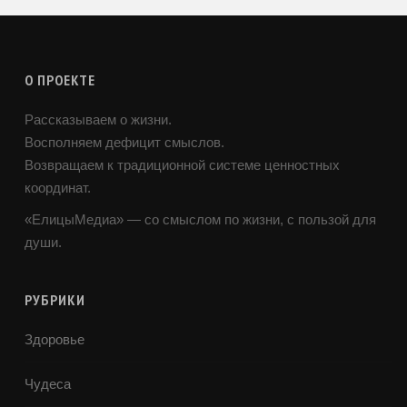
О ПРОЕКТЕ
Рассказываем о жизни.
Восполняем дефицит смыслов.
Возвращаем к традиционной системе ценностных
координат.
«ЕлицыМедиа» — со смыслом по жизни, с пользой для
души.
РУБРИКИ
Здоровье
Чудеса