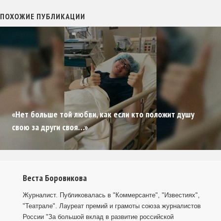
ПОХОЖИЕ ПУБЛИКАЦИИ
«Нет больше той любви, как если кто положит душу
свою за други своя…»
Веста Боровикова
Журналист. Публиковалась в "Коммерсанте", "Известиях",
"Театрале". Лауреат премий и грамоты союза журналистов
России "За большой вклад в развитие российской