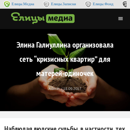
Елицы.Медиа
Елицы.Записки
Елицы.Фонд
Элина Галиуллина организовала
сеть “кризисных квартир” для
матерей-одиночек
Admin
18.09.2017
Наблюдая людские судьбы, в частности, тех