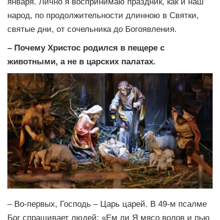
января. Лично я воспринимаю праздник, как и наш
народ, по продолжительности длинною в Святки,
святые дни, от сочельника до Богоявления.
– Почему Христос родился в пещере с
животными, а не в царских палатах.
– Во-первых, Господь – Царь царей. В 49-м псалме
Бог спрашивает людей: «Ем ли Я мясо волов и пью