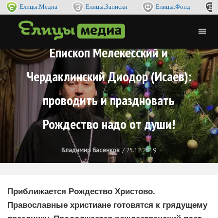
Елицы.Медиа
Елицы.Записки
Елицы.Фонд
Епископ Мелекесский и
Чердаклинский Диодор (Исаев):
проводить и праздновать
Рождество надо от души!
Владимир Басенков
25.12.2019
Приближается Рождество Христово.
Православные христиане готовятся к грядущему