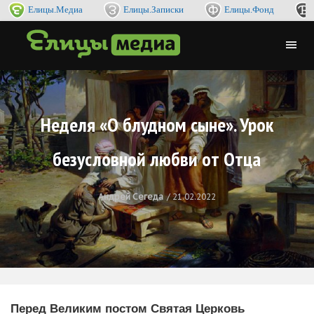
Елицы.Медиа
Елицы.Записки
Елицы.Фонд
Неделя «О блудном сыне». Урок
безусловной любви от Отца
Андрей Сегеда
21.02.2022
Перед Великим постом Святая Церковь