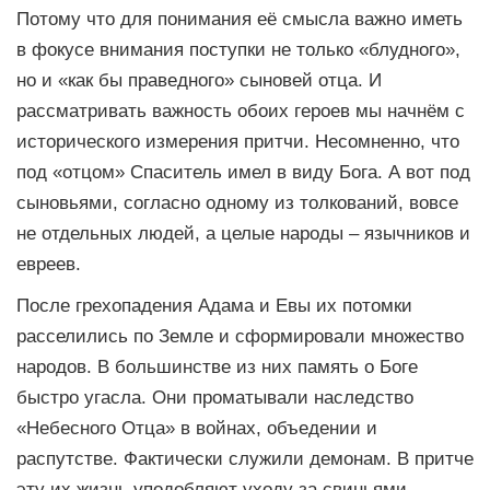
Потому что для понимания её смысла важно иметь
в фокусе внимания поступки не только «блудного»,
но и «как бы праведного» сыновей отца. И
рассматривать важность обоих героев мы начнём с
исторического измерения притчи. Несомненно, что
под «отцом» Спаситель имел в виду Бога. А вот под
сыновьями, согласно одному из толкований, вовсе
не отдельных людей, а целые народы – язычников и
евреев.
После грехопадения Адама и Евы их потомки
расселились по Земле и сформировали множество
народов. В большинстве из них память о Боге
быстро угасла. Они проматывали наследство
«Небесного Отца» в войнах, объедении и
распутстве. Фактически служили демонам. В притче
эту их жизнь уподобляют уходу за свиньями,