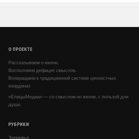
О ПРОЕКТЕ
Рассказываем о жизни.
Восполняем дефицит смыслов.
Возвращаем к традиционной системе ценностных
координат.
«ЕлицыМедиа» — со смыслом по жизни, с пользой для
души.
РУБРИКИ
Здоровье