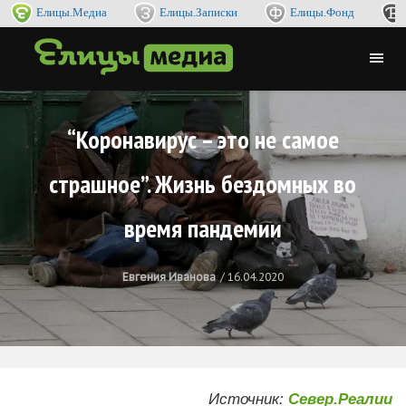
Елицы.Медиа
Елицы.Записки
Елицы.Фонд
“Коронавирус – это не самое
страшное”. Жизнь бездомных во
время пандемии
Евгения Иванова
16.04.2020
Источник:
Север.Реалии