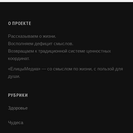
О ПРОЕКТЕ
Рассказываем о жизни.
Восполняем дефицит смыслов.
Возвращаем к традиционной системе ценностных
координат.
«ЕлицыМедиа» — со смыслом по жизни, с пользой для
души.
РУБРИКИ
Здоровье
Чудеса