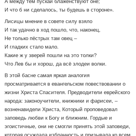
А между тем пускай блаженствуют оне;
И что б ни сделалось, ты будешь в стороне».
Лисицы мнение в совете силу взяло
И так удачно в ход пошло, что, наконец,
Не только пёстрых там овец –
И гладких стало мало.
Какие ж у зверей пошли на это толки?
Что Лев бы и хорош, да всё злодеи волки.
В этой басне самая яркая аналогия
просматривается в евангельском повествовании о
жизни Христа Спасителя. Предводители еврейского
народа: законоучители, книжники и фарисеи, –
возненавидели Христа, Который проповедовал
заповедь любви к Богу и ближним. Гордые и
эгоистичные, они не смогли принять этой заповеди,
которая осуждала избранность и призывала ко всем