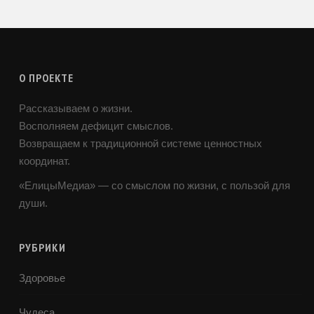
О ПРОЕКТЕ
Рассказываем о жизни.
Восполняем дефицит смыслов.
Возвращаем к традиционной системе ценностных
координат.
«ЕлицыМедиа» — со смыслом по жизни, с пользой для
души.
РУБРИКИ
Здоровье
Чудеса