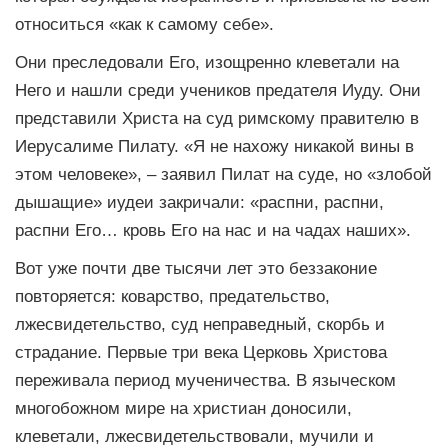
относиться «как к самому себе».
Они преследовали Его, изощренно клеветали на
Него и нашли среди учеников предателя Иуду. Они
представили Христа на суд римскому правителю в
Иерусалиме Пилату. «Я не нахожу никакой вины в
этом человеке», – заявил Пилат на суде, но «злобой
дышащие» иудеи закричали: «распни, распни,
распни Его… кровь Его на нас и на чадах наших».
Вот уже почти две тысячи лет это беззаконие
повторяется: коварство, предательство,
лжесвидетельство, суд неправедный, скорбь и
страдание. Первые три века Церковь Христова
переживала период мученичества. В языческом
многобожном мире на христиан доносили,
клеветали, лжесвидетельствовали, мучили и