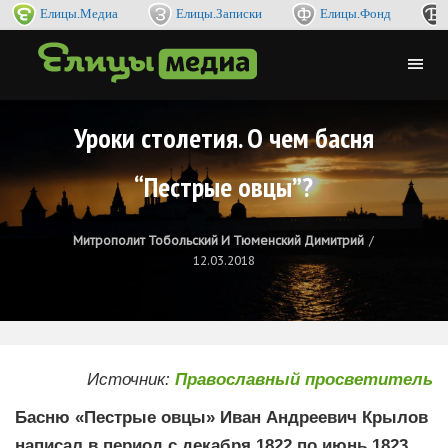
Елицы.Медиа
Елицы.Записки
Елицы.Фонд
Уроки столетия. О чем басня
“Пестрые овцы”?
Митрополит Тобольский И Тюменский Димитрий
12.03.2018
Источник:
Православный просветитель
Басню «Пестрые овцы» Иван Андреевич Крылов
написал в период с декабря 1822 по июнь 1823