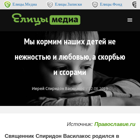
Елицы.Медиа
Елицы.Записки
Елицы.Фонд
Мы кормим наших детей не
нежностью и любовью, а скорбью
и ссорами
Иерей Спиридон Василакос
12.08.2019
Источник:
Православие.ru
Священник Спиридон Василакос родился в