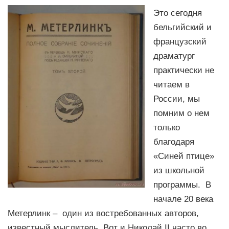
Это сегодня
бельгийский и
французский
драматург
практически не
читаем в
России, мы
помним о нем
только
благодаря
«Синей птице»
из школьной
программы. В
начале 20 века
Метерлинк – один из востребованных авторов,
известный мыслитель. Вот и Николай II часто во