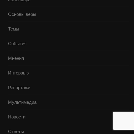
Основы веры
Темы
События
Мнения
Интервью
Репортажи
Мультимедиа
Новости
Ответы