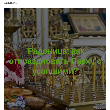
семьи.
Радоница: как
отпраздновать Пасху с
усопшими?