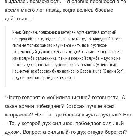
выдалась возможность – я словно перенесся в то
время много лет назад, когда велись боевые
действия…”
Инок Киприан, полковник и ветеран Афганистана, который
потерял обе ноги, подорвавшись на мине, но нашедший в себе
силы не только заново научиться жить, но и с успехом
окормляющий духовно десятки людей, считает, что главное в
как в службе священника, так и в военной службе – дух, но не
ложная духовность и ощущение своей правоты(у немецких
нацистов на оберегах было написано Gott mit uns, “С нами Бог”),
а дух Божий, который дается свыше.
“Часто говорят о мобилизационной готовности. А
какая армия побеждает? Которая лучше всех
вооружена? Нет. Та, где боевая выучка лучшая? Нет.
– Та, у которой дух сильнее, побеждает сильный
духом. Вопрос: а сильный-то дух откуда берется?