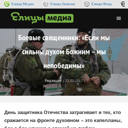
Елицы.Медиа
Елицы.Записки
Елицы.Фонд
Боевые священники: «Если мы
сильны духом Божиим – мы
непобедимы»
Редакция
22.02.2017
День защитника Отечества затрагивает и тех, кто
сражается на фронте духовном – это капелланы,