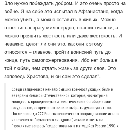
Зло нужно побеждать добром. И это очень просто на
войне. Я на себе это испытал в Афганистане, когда
можно убить, а можно оставить в живых. Можно
отнестись к врагу милосердно, по-христиански, а
можно проявить жесткость или даже жестокость. И
неважно, ценят ли они это, как они к этому
относятся – главное, пройти воинский путь до
конца, путь самопожертвования. Ибо нет больше
той любви, чем отдать жизнь за други своя. Это
заповедь Христова, и он сам это сделал”.
Среди священников немало бывших военнослужащих, были и
ветераны Великой Отечественной, которые, несмотря на
молодость, проведенную в атеистическом и богоборческом
государстве, со временем решили выбрать духовную стезю.
После распада СССР на священническом поприще многие искали
излечения от “афганского синдрома”, искали ответы на
“проклятые вопросы” существования в мятущейся России 1990-х.