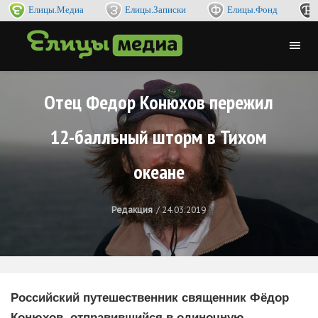
Елицы.Медиа
Елицы.Записки
Елицы.Фонд
Отец Федор Конюхов пережил
12-балльный шторм в Тихом
океане
Редакция
24.03.2019
Российский путешественник священник Фёдор
Конюхов, отправившийся в одиночную