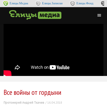
Елицы.Медиа
Елицы.Записки
Елицы.Фонд
Все войны от гордыни
Протоиерей Андрей Ткачев
16.04.2018