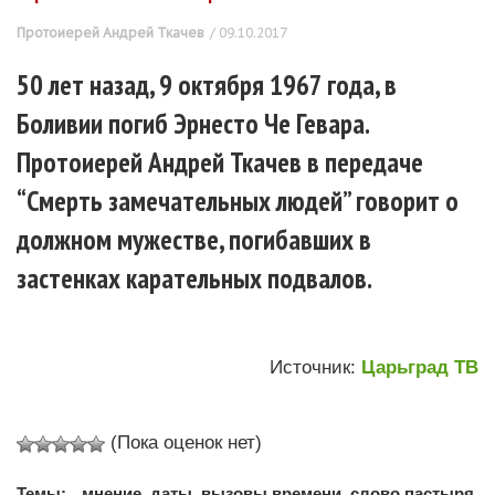
Протоиерей Андрей Ткачев
09.10.2017
50 лет назад, 9 октября 1967 года, в
Боливии погиб Эрнесто Че Гевара.
Протоиерей Андрей Ткачев в передаче
“Смерть замечательных людей” говорит о
должном мужестве, погибавших в
застенках карательных подвалов.
Источник:
Царьград ТВ
(Пока оценок нет)
Темы:
мнение
,
даты
,
вызовы времени
,
слово пастыря
,