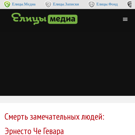
Елицы.Медиа
Елицы.Записки
Елицы.Фонд
Смерть замечательных людей:
Эрнесто Че Гевара