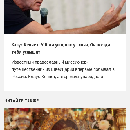
Клаус Кеннет: У Бога уши, как у слона, Он всегда
тебя услышит
Известный православный миссионер-
путешественник из Швейцарии впервые побывал в
России. Клаус Кеннет, автор международного
бестселлера «2 000 000 километров до любви.
Одиссея грешника», 4-13 сентября впервые посетил
Россию, где в издательстве
ЧИТАЙТЕ ТАКЖЕ