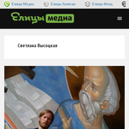
Елицы.Медиа
Елицы.Записки
Елицы.Фонд
Светлана Высоцкая