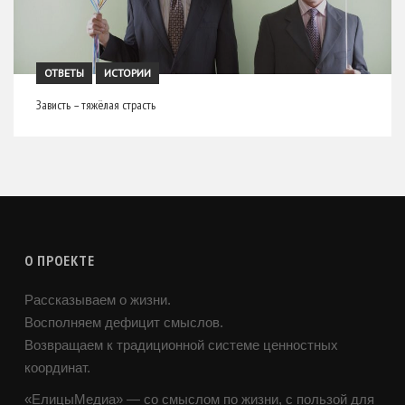
ОТВЕТЫ
ИСТОРИИ
Зависть – тяжёлая страсть
О ПРОЕКТЕ
Рассказываем о жизни.
Восполняем дефицит смыслов.
Возвращаем к традиционной системе ценностных
координат.
«ЕлицыМедиа» — со смыслом по жизни, с пользой для