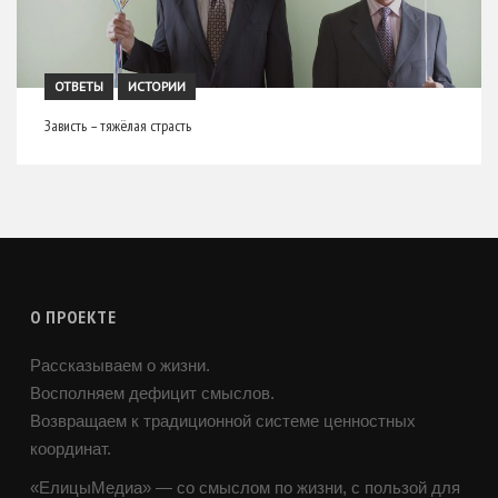
ОТВЕТЫ
ИСТОРИИ
Зависть – тяжёлая страсть
О ПРОЕКТЕ
Рассказываем о жизни.
Восполняем дефицит смыслов.
Возвращаем к традиционной системе ценностных
координат.
«ЕлицыМедиа» — со смыслом по жизни, с пользой для