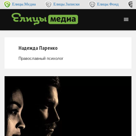
Елицы.Медиа
Елицы.Записки
Елицы.Фонд
Надежда Паренко
Православный психолог