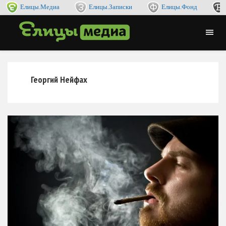
Елицы.Медиа
Елицы.Записки
Елицы.Фонд
Георгий Нейфах