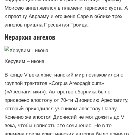
Моисею ангел явился в пламени тернового куста. А
к праотцу Аврааму и его жене Саре в облике трёх
ангелов пришла Пресвятая Троица.
Иерархия ангелов
Херувим – икона
В конце V века христианский мир познакомился с
группой трактатов «Corpus Areopagiticum»
(«Ареопагитики»). Авторство сборника было
присвоено апостолу от 70-ти Дионисию Ареопагиту,
который приходился учеником апостолу Павлу.
Конечно же апостол Дионисий не мог дожить до V
века, чтобы написать это сочинение. Но в те
времена среди христианских авторов было принято