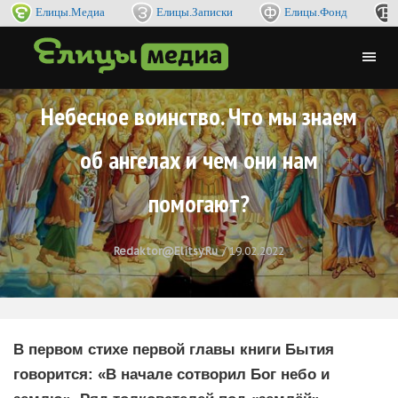
Елицы.Медиа
Елицы.Записки
Елицы.Фонд
Небесное воинство. Что мы знаем
об ангелах и чем они нам
помогают?
Redaktor@elitsy.ru
19.02.2022
В первом стихе первой главы книги Бытия
говорится: «В начале сотворил Бог небо и