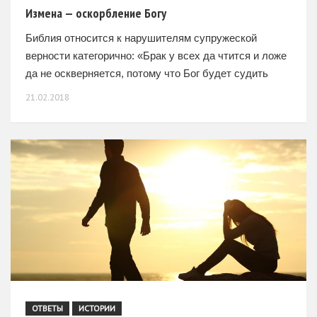
Измена — оскорбление Богу
Библия относится к нарушителям супружеской
верности категорично: «Брак у всех да чтится и ложе
да не оскверняется, потому что Бог будет судить
блудников и прелюбодеев». Любовница — это
21.02.2018
некрасиво Алёна
ОТВЕТЫ
ИСТОРИИ