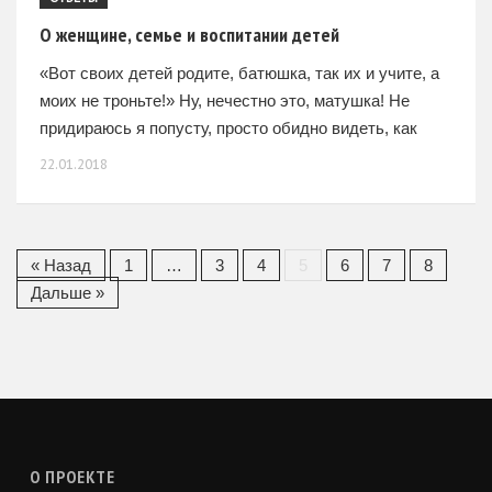
О женщине, семье и воспитании детей
«Вот своих детей родите, батюшка, так их и учите, а
моих не троньте!» Ну, нечестно это, матушка! Не
придираюсь я попусту, просто обидно видеть, как
сынишка пытается фальшивыми слезами заставить
22.01.2018
« Назад
1
…
3
4
5
6
7
8
Дальше »
О ПРОЕКТЕ