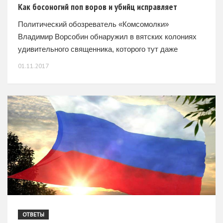
Как босоногий поп воров и убийц исправляет
Политический обозреватель «Комсомолки»
Владимир Ворсобин обнаружил в вятских колониях
удивительного священника, которого тут даже
суровое тюремное начальство называет «святым».
01.11.2017
Источник: Комсомольская правда ХОЗЯЙСКИЕ
ОГУРЦЫ Мы с Хозяином (так в
ОТВЕТЫ