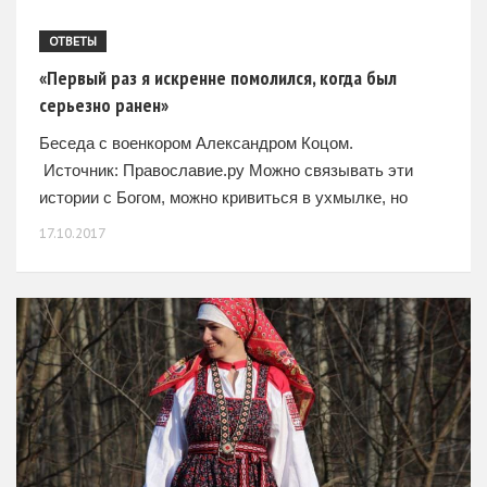
ОТВЕТЫ
«Первый раз я искренне помолился, когда был
серьезно ранен»
Беседа с военкором Александром Коцом.
Источник: Православие.ру Можно связывать эти
истории с Богом, можно кривиться в ухмылке, но
факт – как пуля: если не сразило, то хотя бы задело.
17.10.2017
Известный военный