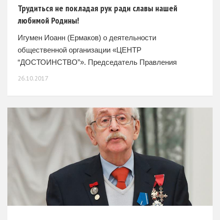
Трудиться не покладая рук ради славы нашей
любимой Родины!
Игумен Иоанн (Ермаков) о деятельности
общественной организации «ЦЕНТР
“ДОСТОИНСТВО”». Председатель Правления
общественной организации сохранения и укрепления
26.10.2017
традиционных духовных и нравственных ценностей,
культуры и патриотизма «ЦЕНТР
“ДОСТОИНСТВО”» игумен Иоанн (Ермаков) дал
пространное интервью