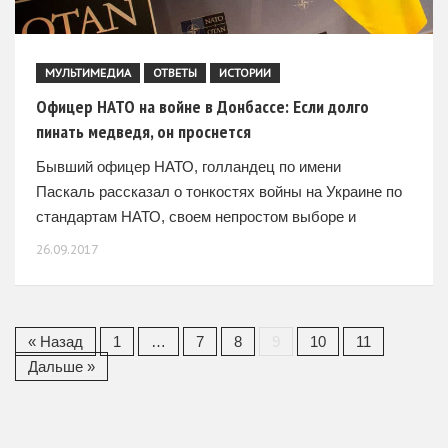
МУЛЬТИМЕДИА
ОТВЕТЫ
ИСТОРИИ
Офицер НАТО на войне в Донбассе: Если долго
пинать медведя, он проснется
Бывший офицер НАТО, голландец по имени
Паскаль рассказал о тонкостях войны на Украине по
стандартам НАТО, своем непростом выборе и
практике русского языка. Федеральное Агентство
26.09.2017
Новостей Паскалю 38 лет, он пошел
« Назад
1
…
7
8
9
10
11
Дальше »