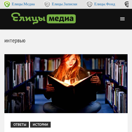
Елицы.Медиа
Елицы.Записки
Елицы.Фонд
интервью
ОТВЕТЫ
ИСТОРИИ