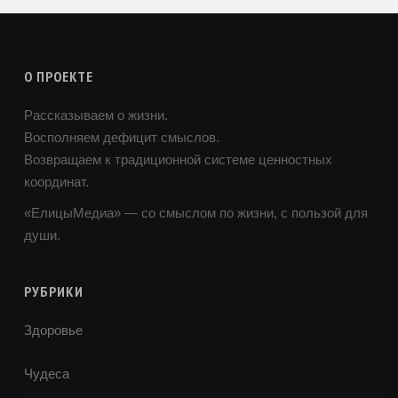
О ПРОЕКТЕ
Рассказываем о жизни.
Восполняем дефицит смыслов.
Возвращаем к традиционной системе ценностных
координат.
«ЕлицыМедиа» — со смыслом по жизни, с пользой для
души.
РУБРИКИ
Здоровье
Чудеса