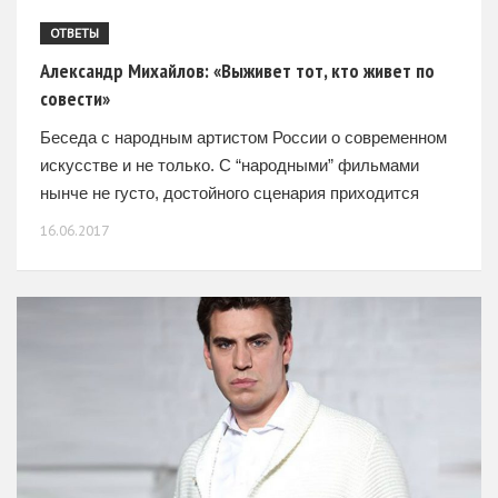
ОТВЕТЫ
Александр Михайлов: «Выживет тот, кто живет по
совести»
Беседа с народным артистом России о современном
искусстве и не только. С “народными” фильмами
нынче не густо, достойного сценария приходится
ждать долго, так что гастроли с творческими
16.06.2017
вечерами «Экология души»,