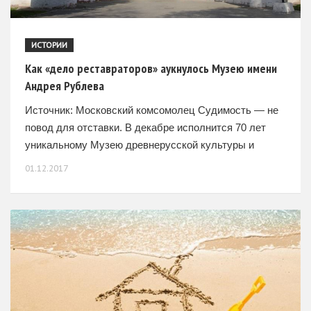
ИСТОРИИ
Как «дело реставраторов» аукнулось Музею имени
Андрея Рублева
Источник: Московский комсомолец Судимость — не
повод для отставки. В декабре исполнится 70 лет
уникальному Музею древнерусской культуры и
искусства им. Андрея Рублева, расположенному на
01.12.2017
территории древнего московского Спасо-
Андроникова монастыря. Праздничные