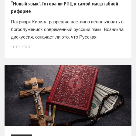
“Новый язык”. Готова ли РПЦ к самой масштабной
реформе
Патриарх Кирилл разрешил частично использовать в
богослужениях современный русский язык. Возникла
дискуссия, означает ли это, что Русская
православная церковь откажется от служб на
10.01.2020
церковнославянском, который многим прихожанам
попросту непонятен. Готова