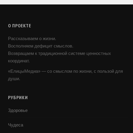
О ПРОЕКТЕ
Рассказываем о жизни.
Восполняем дефицит смыслов.
Возвращаем к традиционной системе ценностных
координат.
«ЕлицыМедиа» — со смыслом по жизни, с пользой для
души.
РУБРИКИ
Здоровье
Чудеса