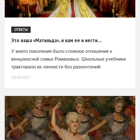
ОТВЕТЫ
Это наша «Матильда», и нам ее и нести…
У моего поколения было сложное отношение к
венценосной семье Романовых. Школьные учебники
трактовали их личности без разночтений:
«ленский расстрел», «кровавое воскресенье»,
20.09.2017
«Первая Империалистическая», «царская охранка» и
т.д. В старших классах подоспел Пикуль