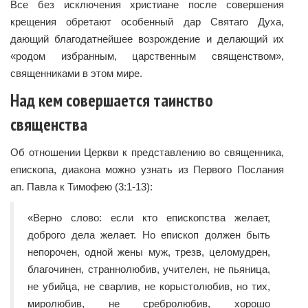
Все без исключения христиане после совершения
крещения обретают особенный дар Святаго Духа,
дающий благодатнейшее возрождение и делающий их
«родом избранным, царственным священством»,
священниками в этом мире.
Над кем совершается таинство
священства
Об отношении Церкви к представлению во священника,
епископа, диакона можно узнать из Первого Послания
ап. Павла к Тимофею (3:1-13):
«Верно слово: если кто епископства желает,
доброго дела желает. Но епископ должен быть
непорочен, одной жены муж, трезв, целомудрен,
благочинен, страннолюбив, учителен, не пьяница,
не убийца, не сварлив, не корыстолюбив, но тих,
миролюбив, не сребролюбив, хорошо