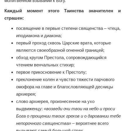
молитвенном взывании к Богу.
Каждый момент этого Таинства значителен и
страшен:
посвящение в первые степени священства – чтеца,
иподиакона и диакона;
первый проход сквозь Царские врата, которые
являются своеобразной огненной границей;
обход кругом Престола, сопровождающийся
чтением венчальных стихир;
первое прикосновение к Престолу;
преклонение колен и чувство тяжести парчового
омофора на главе и благословляющей десницы
архиерея;
слово архиерея, произнесенное на ухо
выдвиженцу:
«возведи очи твои на небо и проси
Бога о прощении твоих грехов и о даровании тебе
непорочного священства»
– вероятнее всего
вызывают самый большой страх.