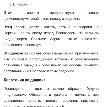
Епископ
Этим степеням предшествуют степени
церковнослужителей: чтец, певец, иподиакон.
Чтец
(певец) должен читать, петь и канонаршить в
Церкви, носить свечу перед Евангелием, на великом
входе перед Святыми Дарами, также выполнять
обязанности пономаря.
Иподиакон
же обязан облачать архиерея, прислуживать
ему во время богослужения, готовить к богослужению
священные одежды и богослужебные сосуды, зажигать
светильники на Престоле и тому подобное.
Хиротония во диакона
Посвящение в диаконы можно обрести, будучи
иподиаконом. Обязанности диакона – помогать при
совершении таинств: творить прошения, призывать
народ к молитвам и возносить их к Богу.