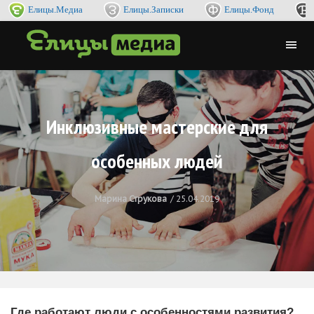
Елицы.Медиа
Елицы.Записки
Елицы.Фонд
Инклюзивные мастерские для
особенных людей
Марина Струкова
25.04.2019
Где работают люди с особенностями развития?