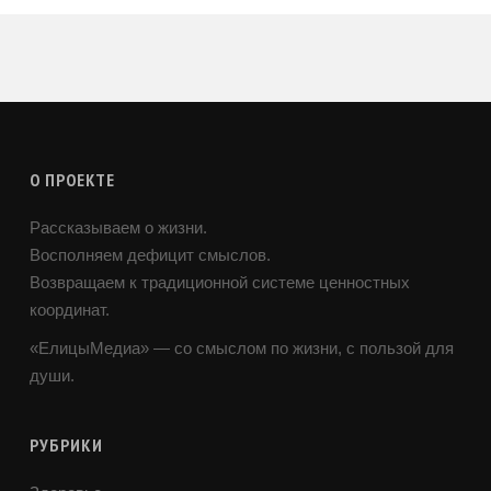
О ПРОЕКТЕ
Рассказываем о жизни.
Восполняем дефицит смыслов.
Возвращаем к традиционной системе ценностных
координат.
«ЕлицыМедиа» — со смыслом по жизни, с пользой для
души.
РУБРИКИ