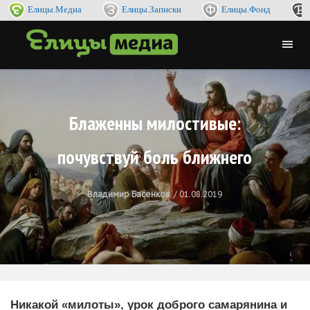
Елицы.Медиа
Елицы.Записки
Елицы.Фонд
Блаженны милостивые:
почувствуй боль ближнего
Владимир Басенков
01.08.2019
Никакой «милоты», урок доброго самарянина и