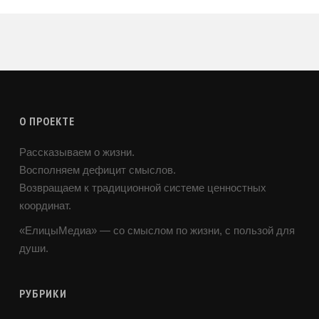
О ПРОЕКТЕ
Рассказываем о жизни.
Восполняем дефицит смыслов.
Возвращаем к традиционной системе ценностных
координат.
«ЕлицыМедиа» — со смыслом по жизни, с пользой для
души.
РУБРИКИ