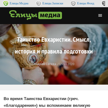
Елицы.Медиа
Елицы.Записки
Елицы.Фонд
Таинство Евхаристии. Смысл,
история и правила подготовки
Андрей Сегеда
15.10.2020
Во время Таинства Евхаристии (греч.
«благодарения») мы вспоминаем великую